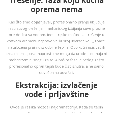
Trešenje: faza koju kućna
oprema nema
Kao što smo objašnjavali, profesionalno pranje uključuje
fazu suvog trešenja – mehaničkog izbijanja suve prašine
pre dodira sa vodom. Industrijske mašine za trešenje u
kratkom vremenu naprave veliki broj udaraca koji „izbace”
nataloženu prašinu iz dubine tepiha. Ovo kućni usisivač ili
iznajmljeni aparat naprosto ne mogu da urade – nemaju ni
mehanizam ni snagu za to. A baš ta faza je razlog zašto
profesionalno opran tepih bude čist iznutra, a ne samo
osvežen na površini.
Ekstrakcija: izvlačenje
vode i prljavštine
Ovde je razlika možda i najdramatičnija. Kada se tepih