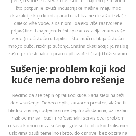
pere, u vodi se rastvara nečistoća – i ključno je tu vodu
što potpunije izvući. Industrijske mašine imaju moć
ekstrakcije koju kućni aparati ni izbliza ne dostižu: izvlače
daleko više vode, a sa njom i daleko više rastvorene
prljavštine. Iznajmljeni kućni aparat ostavlja znatno više
vode (i nečistoće) u tepihu – što znači i slabiju čistoću i
mnogo duže, rizičnije sušenje. Snažna ekstrakcija je razlog
zašto profesionalno opran tepih izađe i čistiji i bliži suvom.
Sušenje: problem koji kod
kuće nema dobro rešenje
Recimo da ste tepih oprali kod kuće. Sada sledi najteži
deo – sušenje. Debeo tepih, zatvoren prostor, vlažno ili
hladno vreme, i odjednom se tepih suši danima, uz realan
rizik od mirisa i buđi. Profesionalni servis ovaj problem
rešava komorom za sušenje, gde se tepih u kontrolisanim
uslovima osuši temeljno i brzo, do osnove, bez obzira na