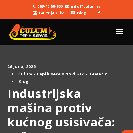
069/40-50-600
info@culum.rs
Galerija slika
Blog
26 Juna, 2026
•
Ćulum - Tepih servis Novi Sad - Temerin
•
Blog
Industrijska
mašina protiv
kućnog usisivača: