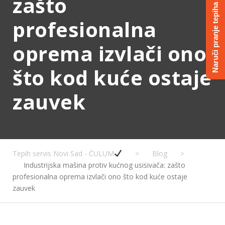
zašto
Naruči pranje tepiha
profesionalna
oprema izvlači ono
što kod kuće ostaje
zauvek
Tepih servis Novi Sad - ĆULUM
>
Blog
>
Industrijska mašina protiv kućnog usisivača: zašto
profesionalna oprema izvlači ono što kod kuće ostaje
zauvek