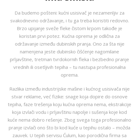
Da budemo pošteni: kućni usisivač je nezamenljiv za
svakodnevno održavanje, i tu ga treba koristiti redovno.
Brzo upijanje sveže fleke čistom krpom takođe je
koristan prvi potez. Kućna oprema je odlična za
održavanje između dubinskih pranja. Ono za šta nije
namenjena jeste dubinsko čišćenje nagomilane
prljavštine, tretman tvrdokornih fleka i bezbedno pranje
vrednih ili osetljivih tepiha – tu nastupa profesionalna
oprema.
Razlika između industrijske mašine i kućnog usisivača nije
stvar reklame, već fizike: snage koja dopire do osnove
tepiha, faze trešenja koju kućna oprema nema, ekstrakcije
koja izvlači vodu i prljavštinu napolje i sušenja koje kod
kuće nema dobro rešenje. Zbog svega toga profesionalno
pranje izvlači ono što bi kod kuće u tepihu ostalo – možda
zauvek. U tepih servisu Ćulum, kao porodična firma sa