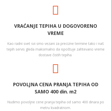
VRAĆANJE TEPIHA U DOGOVORENO
VREME
Kao radni svet svi smo vezani za precizne termine tako i naš
tepih servis gleda maksimalno da ispoštuje zahtevano vreme
dostave čistih tepiha.
POVOLJNA CENA PRANJA TEPIHA OD
SAMO 400 din. m2
Nudimo povoljne cene pranja tepiha od samo 400 dinara po
metru kvadratnom.