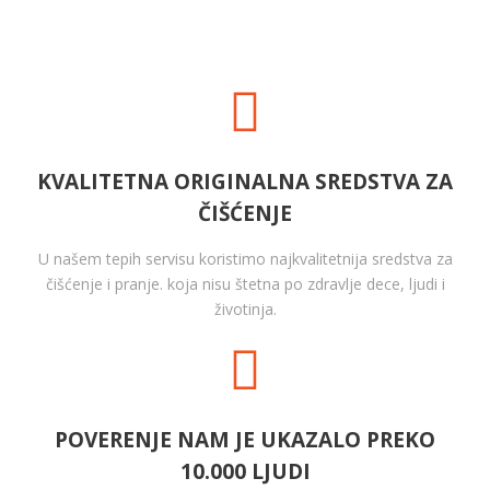
KVALITETNA ORIGINALNA SREDSTVA ZA
ČIŠĆENJE
U našem tepih servisu koristimo najkvalitetnija sredstva za
čišćenje i pranje. koja nisu štetna po zdravlje dece, ljudi i
životinja.
POVERENJE NAM JE UKAZALO PREKO
10.000 LJUDI