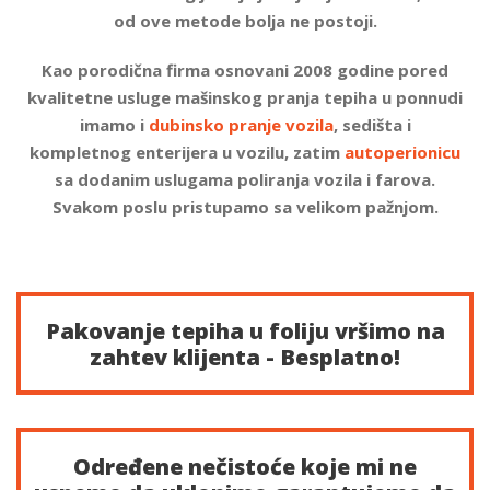
od ove metode bolja ne postoji.
Kao porodična firma osnovani 2008 godine pored
kvalitetne usluge mašinskog pranja tepiha u ponnudi
imamo i
dubinsko pranje vozila
, sedišta i
kompletnog enterijera u vozilu, zatim
autoperionicu
sa dodanim uslugama poliranja vozila i farova.
Svakom poslu pristupamo sa velikom pažnjom.
Pakovanje tepiha u foliju vršimo na
zahtev klijenta - Besplatno!
Određene nečistoće koje mi ne