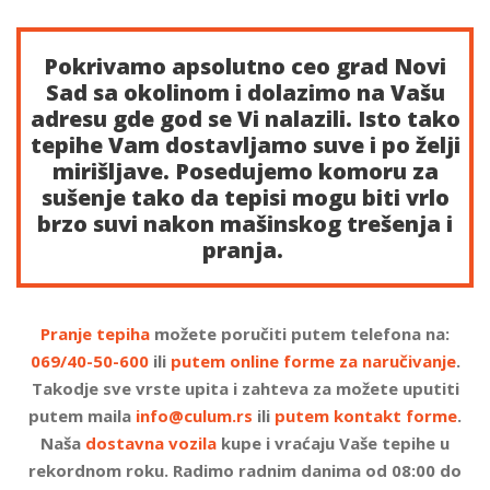
Pokrivamo apsolutno ceo grad Novi
Sad sa okolinom i dolazimo na Vašu
adresu gde god se Vi nalazili. Isto tako
tepihe Vam dostavljamo suve i po želji
mirišljave. Posedujemo komoru za
sušenje tako da tepisi mogu biti vrlo
brzo suvi nakon mašinskog trešenja i
pranja.
Pranje tepiha
možete poručiti putem telefona na:
069/40-50-600
ili
putem online forme za naručivanje
.
Takodje sve vrste upita i zahteva za možete uputiti
putem maila
info@culum.rs
ili
putem kontakt forme
.
Naša
dostavna vozila
kupe i vraćaju Vaše tepihe u
rekordnom roku. Radimo radnim danima od 08:00 do