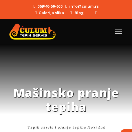
069/40-50-600
info@culum.rs
Galerija slika
Blog
Mašinsko pranje
tepiha
Tepih servis i pranje tepiha Novi Sad