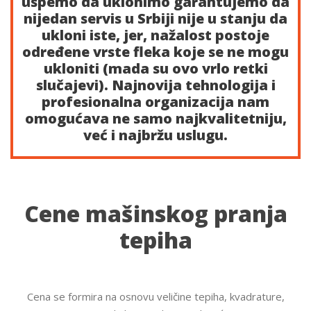
uspemo da uklonimo garantujemo da
nijedan servis u Srbiji nije u stanju da
ukloni iste, jer, nažalost postoje
određene vrste fleka koje se ne mogu
ukloniti (mada su ovo vrlo retki
slučajevi). Najnovija tehnologija i
profesionalna organizacija nam
omogućava ne samo najkvalitetniju,
već i najbržu uslugu.
Cene mašinskog pranja
tepiha
Cena se formira na osnovu veličine tepiha, kvadrature,