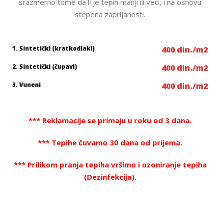
srazmerno tome da li je tepih manji ili veći, i na osnovu
stepena zaprljanosti.
1. Sintetički (kratkodlaki)
400 din./m2
2. Sintetički (čupavi)
400 din./m2
3. Vuneni
400 din./m2
*** Reklamacije se primaju u roku od 3 dana.
*** Tepihe čuvamo 30 dana od prijema.
*** Prilikom pranja tepiha vršimo i ozoniranje tepiha
(Dezinfekcija).