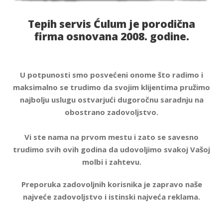
Tepih servis Ćulum je porodična
firma osnovana 2008. godine.
U potpunosti smo posvećeni onome što radimo i
maksimalno se trudimo da svojim klijentima pružimo
najbolju uslugu ostvarjući dugoročnu saradnju na
obostrano zadovoljstvo.
Vi ste nama na prvom mestu i zato se savesno
trudimo svih ovih godina da udovoljimo svakoj Vašoj
molbi i zahtevu.
Preporuka zadovoljnih korisnika je zapravo naše
najveće zadovoljstvo i istinski najveća reklama.