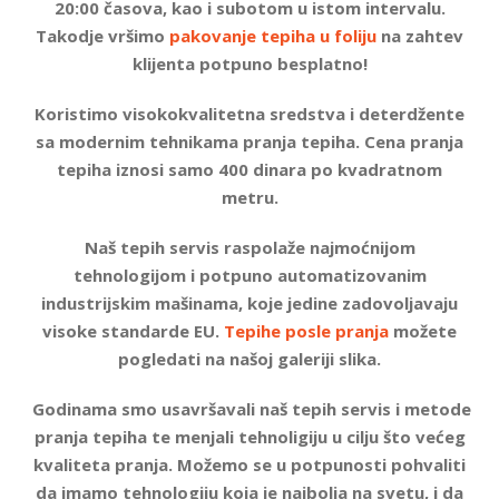
20:00 časova, kao i subotom u istom intervalu.
Takodje vršimo
pakovanje tepiha u foliju
na zahtev
klijenta potpuno besplatno!
Koristimo visokokvalitetna sredstva i deterdžente
sa modernim tehnikama pranja tepiha. Cena pranja
tepiha iznosi samo 400 dinara po kvadratnom
metru.
Naš tepih servis raspolaže najmoćnijom
tehnologijom i potpuno automatizovanim
industrijskim mašinama, koje jedine zadovoljavaju
visoke standarde EU.
Tepihe posle pranja
možete
pogledati na našoj galeriji slika.
Godinama smo usavršavali naš tepih servis i metode
pranja tepiha te menjali tehnoligiju u cilju što većeg
kvaliteta pranja. Možemo se u potpunosti pohvaliti
da imamo tehnologiju koja je najbolja na svetu, i da