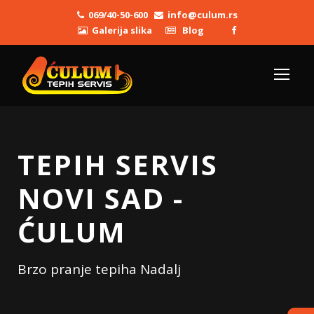
069/40-50-600
info@culum.rs
Galerija slika
Blog
TEPIH SERVIS
NOVI SAD -
ĆULUM
Brzo pranje tepiha Nadalj