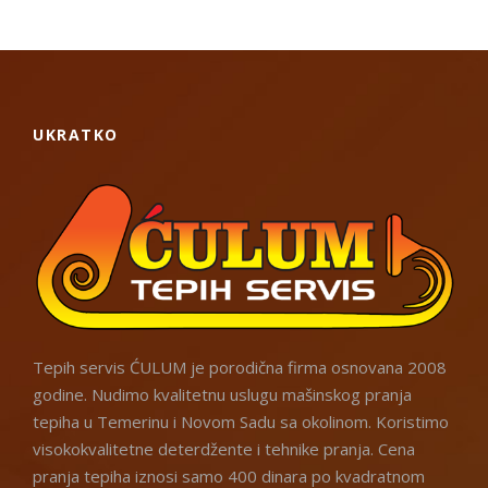
UKRATKO
Tepih servis ĆULUM je porodična firma osnovana 2008
godine. Nudimo kvalitetnu uslugu mašinskog pranja
tepiha u Temerinu i Novom Sadu sa okolinom. Koristimo
visokokvalitetne deterdžente i tehnike pranja. Cena
pranja tepiha iznosi samo 400 dinara po kvadratnom