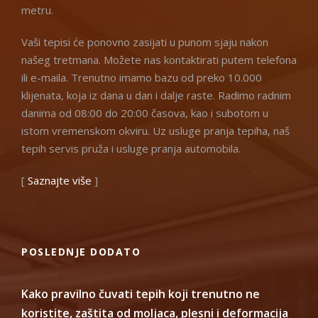
metru.
Vaši tepisi će ponovno zasijati u punom sjaju nakon
našeg tretmana. Možete nas kontaktirati putem telefona
ili e-maila. Trenutno imamo bazu od preko 10.000
klijenata, koja iz dana u dan i dalje raste. Radimo radnim
danima od 08:00 do 20:00 časova, kao i subotom u
istom vremenskom okviru. Uz usluge pranja tepiha, naš
tepih servis pruža i usluge pranja automobila.
[
Saznajte više
]
POSLEDNJE DODATO
Kako pravilno čuvati tepih koji trenutno ne
koristite, zaštita od moljaca, plesni i deformacija