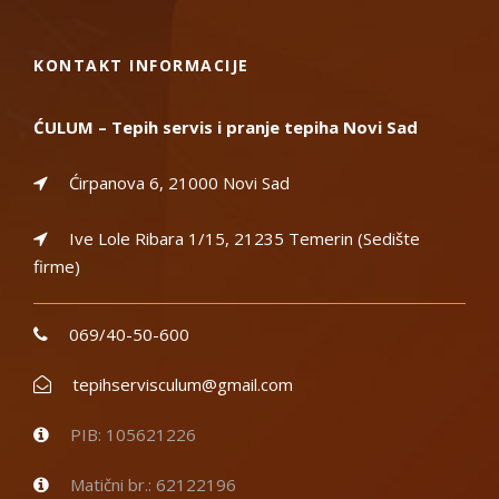
KONTAKT INFORMACIJE
ĆULUM – Tepih servis i pranje tepiha Novi Sad
Ćirpanova 6, 21000 Novi Sad
Ive Lole Ribara 1/15, 21235 Temerin (Sedište
firme)
069/40-50-600
tepihservisculum@gmail.com
PIB: 105621226
Matični br.: 62122196