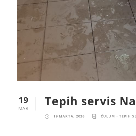
Tepih servis N
19
MAR
19 MARTA, 2026
ĆULUM - TEPIH S