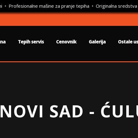
ni • Profesionalne mašine za pranje tepiha • Originalna sredstva
tna
Tepih servis
Cenovnik
Galerija
Ostale u
 NOVI SAD - ĆU