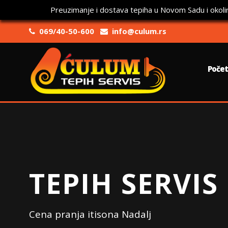
Preuzimanje i dostava tepiha u Novom Sadu i okoli
069/40-50-600
info@culum.rs
Poče
TEPIH SERVIS
Cena pranja itisona Nadalj