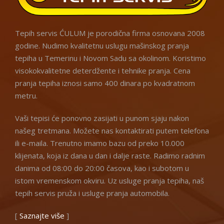
Tepih servis ĆULUM je porodična firma osnovana 2008
godine. Nudimo kvalitetnu uslugu mašinskog pranja
tepiha u Temerinu i Novom Sadu sa okolinom. Koristimo
visokokvalitetne deterdžente i tehnike pranja. Cena
pranja tepiha iznosi samo 400 dinara po kvadratnom
metru.
Vaši tepisi će ponovno zasijati u punom sjaju nakon
našeg tretmana. Možete nas kontaktirati putem telefona
ili e-maila. Trenutno imamo bazu od preko 10.000
klijenata, koja iz dana u dan i dalje raste. Radimo radnim
danima od 08:00 do 20:00 časova, kao i subotom u
istom vremenskom okviru. Uz usluge pranja tepiha, naš
tepih servis pruža i usluge pranja automobila.
[
Saznajte više
]