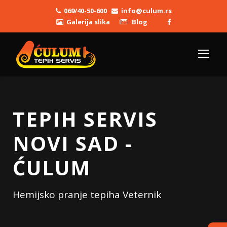
069/40-50-600
info@culum.rs
Galerija slika
Blog
TEPIH SERVIS
NOVI SAD -
ĆULUM
Hemijsko pranje tepiha Veternik