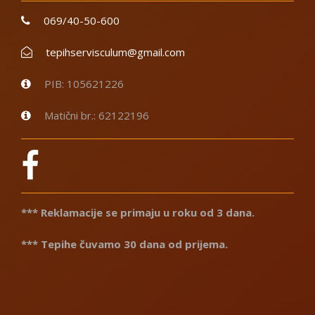
069/40-50-600
tepihservisculum@gmail.com
PIB: 105621226
Matični br.: 62122196
*** Reklamacije se primaju u roku od 3 dana.
*** Tepihe čuvamo 30 dana od prijema.