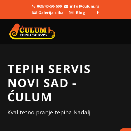
069/40-50-600
info@culum.rs
Galerija slika
Blog
TEPIH SERVIS
NOVI SAD -
ĆULUM
Kvalitetno pranje tepiha Nadalj