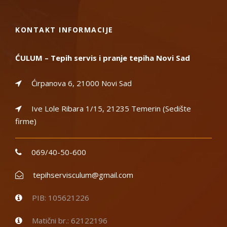
KONTAKT INFORMACIJE
ĆULUM – Tepih servis i pranje tepiha Novi Sad
Ćirpanova 6, 21000 Novi Sad
Ive Lole Ribara 1/15, 21235 Temerin (Sedište
firme)
069/40-50-600
tepihservisculum@gmail.com
PIB: 105621226
Matični br.: 62122196