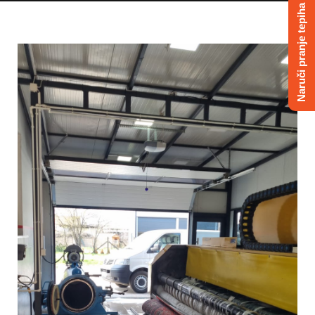
Naruči pranje tepiha