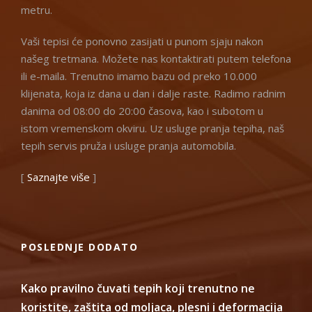
metru.
Vaši tepisi će ponovno zasijati u punom sjaju nakon
našeg tretmana. Možete nas kontaktirati putem telefona
ili e-maila. Trenutno imamo bazu od preko 10.000
klijenata, koja iz dana u dan i dalje raste. Radimo radnim
danima od 08:00 do 20:00 časova, kao i subotom u
istom vremenskom okviru. Uz usluge pranja tepiha, naš
tepih servis pruža i usluge pranja automobila.
[
Saznajte više
]
POSLEDNJE DODATO
Kako pravilno čuvati tepih koji trenutno ne
koristite, zaštita od moljaca, plesni i deformacija