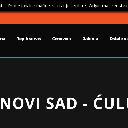
ni • Profesionalne mašine za pranje tepiha • Originalna sredstva
tna
Tepih servis
Cenovnik
Galerija
Ostale u
 NOVI SAD - ĆU