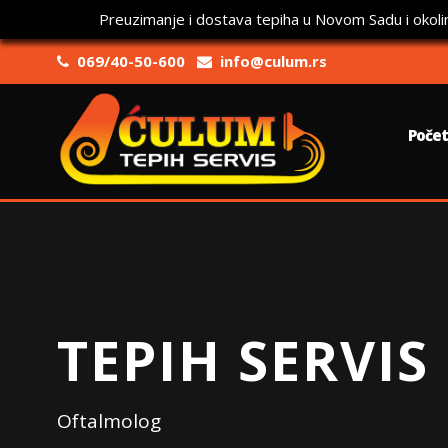
Preuzimanje i dostava tepiha u Novom Sadu i okoli
069/40-50-600
info@culum.rs
Poče
TEPIH SERVIS
Oftalmolog