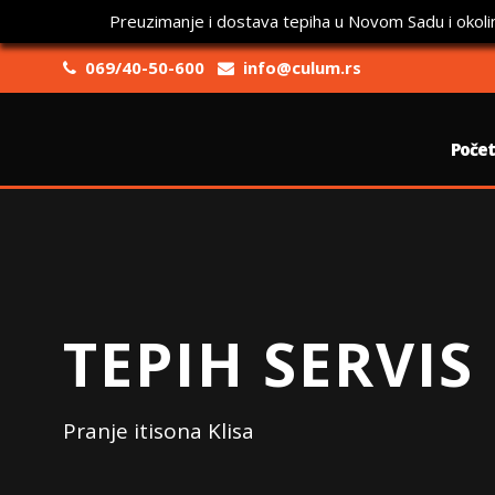
Preuzimanje i dostava tepiha u Novom Sadu i okoli
069/40-50-600
info@culum.rs
Poče
TEPIH SERVIS
Pranje itisona Klisa