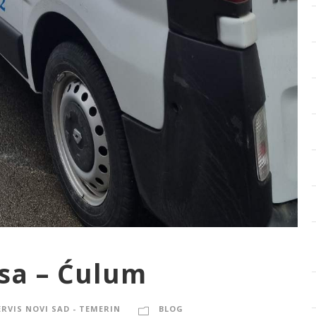
isa – Ćulum
ERVIS NOVI SAD - TEMERIN
BLOG