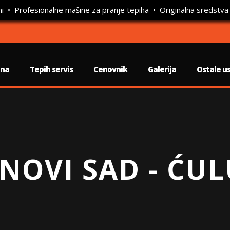
ni • Profesionalne mašine za pranje tepiha • Originalna sredstva
tna
Tepih servis
Cenovnik
Galerija
Ostale u
 NOVI SAD - ĆU