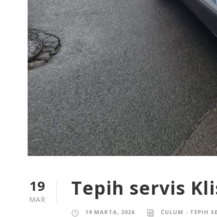
Tepih servis Kl
19
MAR
19 MARTA, 2026
ĆULUM - TEPIH S