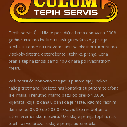
Tepih servis ĆULUM je porodična firma osnovana 2008
godine. Nudimo kvalitetnu uslugu mašinskog pranja
tepiha u Temerinu i Novom Sadu sa okolinom. Koristimo
visokokvalitetne deterdžente i tehnike pranja. Cena
pranja tepiha iznosi samo 400 dinara po kvadratnom
metru.
Vaši tepisi će ponovno zasijati u punom sjaju nakon
našeg tretmana. Možete nas kontaktirati putem telefona
ili e-maila. Trenutno imamo bazu od preko 10.000
klijenata, koja iz dana u dan i dalje raste. Radimo radnim
danima od 08:00 do 20:00 časova, kao i subotom u
istom vremenskom okviru. Uz usluge pranja tepiha, naš
tepih servis pruža i usluge pranja automobila.