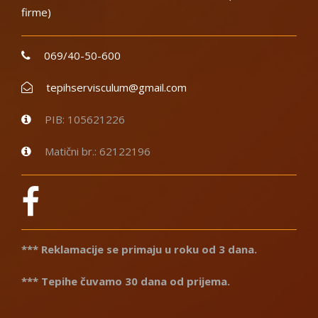
firme)
069/40-50-600
tepihservisculum@gmail.com
PIB: 105621226
Matični br.: 62122196
*** Reklamacije se primaju u roku od 3 dana.
*** Tepihe čuvamo 30 dana od prijema.