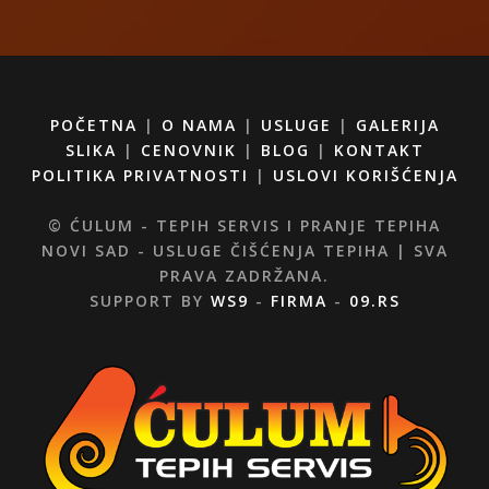
POČETNA
|
O NAMA
|
USLUGE
|
GALERIJA
SLIKA
|
CENOVNIK
|
BLOG
|
KONTAKT
POLITIKA PRIVATNOSTI
|
USLOVI KORIŠĆENJA
© ĆULUM - TEPIH SERVIS I PRANJE TEPIHA
NOVI SAD - USLUGE ČIŠĆENJA TEPIHA | SVA
PRAVA ZADRŽANA.
SUPPORT BY
WS9
-
FIRMA
-
09.RS