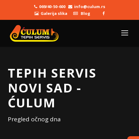
069/40-50-600
info@culum.rs
Galerija slika
Blog
TEPIH SERVIS
NOVI SAD -
ĆULUM
Pregled očnog dna