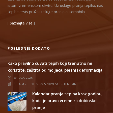
istom vremenskom okviru. Uz usluge pranja tepiha, naš
tepih servis pruža i usluge pranja automobila.
[
Saznajte više
]
POSLEDNJE DODATO
Kako pravilno čuvati tepih koji trenutno ne
koristite, zaštita od moljaca, plesni i deformacija
29 JULA, 2026
ĆULUM - TEPIH SERVIS NOVI SAD - TEMERIN
Kalendar pranja tepiha kroz godinu,
kada je pravo vreme za dubinsko
pranje