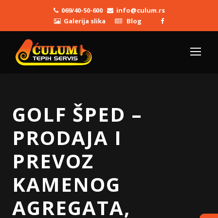
069/40-50-600
info@culum.rs
Galerija slika
Blog
GOLF ŠPED –
PRODAJA I
PREVOZ
KAMENOG
AGREGATA,