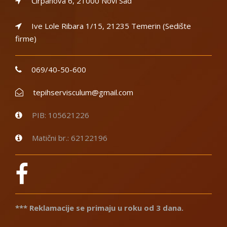
Ćirpanova 6, 21000 Novi Sad
Ive Lole Ribara 1/15, 21235 Temerin (Sedište
firme)
069/40-50-600
tepihservisculum@gmail.com
PIB: 105621226
Matični br.: 62122196
*** Reklamacije se primaju u roku od 3 dana.