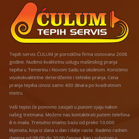
Tepih servis ĆULUM je porodična firma osnovana 2008
godine. Nudimo kvalitetnu uslugu mašinskog pranja
tepiha u Temerinu i Novom Sadu sa okolinom. Koristimo
visokokvalitetne deterdžente i tehnike pranja. Cena
pranja tepiha iznosi samo 400 dinara po kvadratnom
metru.
Vaši tepisi će ponovno zasijati u punom sjaju nakon
našeg tretmana. Možete nas kontaktirati putem telefona
ili e-maila. Trenutno imamo bazu od preko 10.000
klijenata, koja iz dana u dan i dalje raste. Radimo radnim
danima od 08:00 do 20:00 časova, kao i subotom u