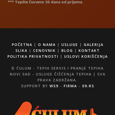
*** Tepihe čuvamo 30 dana od prijema.
POČETNA
|
O NAMA
|
USLUGE
|
GALERIJA
SLIKA
|
CENOVNIK
|
BLOG
|
KONTAKT
POLITIKA PRIVATNOSTI
|
USLOVI KORIŠĆENJA
© ĆULUM - TEPIH SERVIS I PRANJE TEPIHA
NOVI SAD - USLUGE ČIŠĆENJA TEPIHA | SVA
PRAVA ZADRŽANA.
SUPPORT BY
WS9
-
FIRMA
-
09.RS