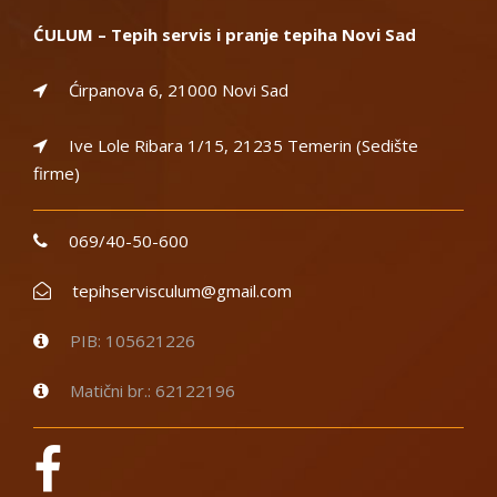
ĆULUM – Tepih servis i pranje tepiha Novi Sad
Ćirpanova 6, 21000 Novi Sad
Ive Lole Ribara 1/15, 21235 Temerin (Sedište
firme)
069/40-50-600
tepihservisculum@gmail.com
PIB: 105621226
Matični br.: 62122196