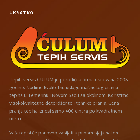
UKRATKO
Tepih servis ĆULUM je porodična firma osnovana 2008
godine. Nudimo kvalitetnu uslugu mašinskog pranja
tepiha u Temerinu i Novom Sadu sa okolinom. Koristimo
visokokvalitetne deterdžente i tehnike pranja. Cena
pranja tepiha iznosi samo 400 dinara po kvadratnom
metru.
Vaši tepisi će ponovno zasijati u punom sjaju nakon