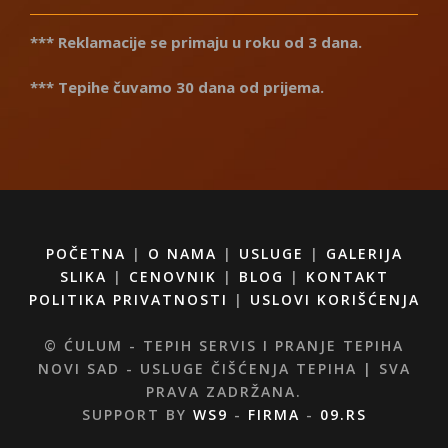
*** Reklamacije se primaju u roku od 3 dana.
*** Tepihe čuvamo 30 dana od prijema.
POČETNA
|
O NAMA
|
USLUGE
|
GALERIJA
SLIKA
|
CENOVNIK
|
BLOG
|
KONTAKT
POLITIKA PRIVATNOSTI
|
USLOVI KORIŠĆENJA
© ĆULUM - TEPIH SERVIS I PRANJE TEPIHA
NOVI SAD - USLUGE ČIŠĆENJA TEPIHA | SVA
PRAVA ZADRŽANA.
SUPPORT BY
WS9
-
FIRMA
-
09.RS