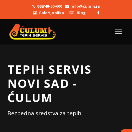
069/40-50-600
info@culum.rs
Galerija slika
Blog
TEPIH SERVIS
NOVI SAD -
ĆULUM
Bezbedna sredstva za tepih