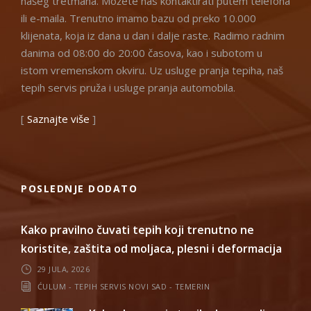
našeg tretmana. Možete nas kontaktirati putem telefona
ili e-maila. Trenutno imamo bazu od preko 10.000
klijenata, koja iz dana u dan i dalje raste. Radimo radnim
danima od 08:00 do 20:00 časova, kao i subotom u
istom vremenskom okviru. Uz usluge pranja tepiha, naš
tepih servis pruža i usluge pranja automobila.
[
Saznajte više
]
POSLEDNJE DODATO
Kako pravilno čuvati tepih koji trenutno ne
koristite, zaštita od moljaca, plesni i deformacija
29 JULA, 2026
ĆULUM - TEPIH SERVIS NOVI SAD - TEMERIN