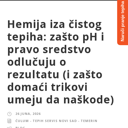
Naruči pranje tepiha
Hemija iza čistog
tepiha: zašto pH i
pravo sredstvo
odlučuju o
rezultatu (i zašto
domaći trikovi
umeju da naškode)
26 JUNA, 2026
ĆULUM - TEPIH SERVIS NOVI SAD - TEMERIN
BLOG