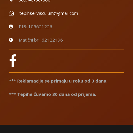
tepihservisculum@gmail.com
PIB: 105621226
Matični br.: 62122196
*** Reklamacije se primaju u roku od 3 dana.
*** Tepihe čuvamo 30 dana od prijema.