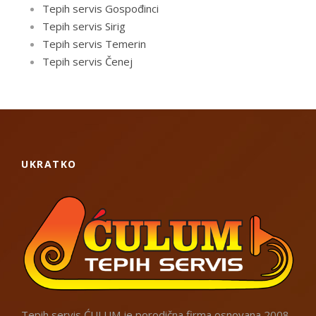
Tepih servis Gospođinci
Tepih servis Sirig
Tepih servis Temerin
Tepih servis Čenej
UKRATKO
Tepih servis ĆULUM je porodična firma osnovana 2008