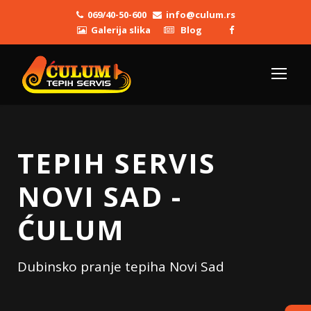
069/40-50-600
info@culum.rs
Galerija slika
Blog
TEPIH SERVIS
NOVI SAD -
ĆULUM
Dubinsko pranje tepiha Novi Sad