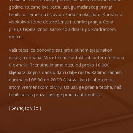
godine. Nudimo kvalitetnu uslugu mašinskog pranja
tepiha u Temerinu i Novom Sadu sa okolinom. Koristimo
visokokvalitetne deterdžente i tehnike pranja. Cena
pranja tepiha iznosi samo 400 dinara po kvadratnom
metru.
Vaši tepisi će ponovno zasijati u punom sjaju nakon
našeg tretmana. Možete nas kontaktirati putem telefona
ili e-maila. Trenutno imamo bazu od preko 10.000
klijenata, koja iz dana u dan i dalje raste. Radimo radnim
danima od 08:00 do 20:00 časova, kao i subotom u
istom vremenskom okviru. Uz usluge pranja tepiha, naš
tepih servis pruža i usluge pranja automobila.
[
Saznajte više
]