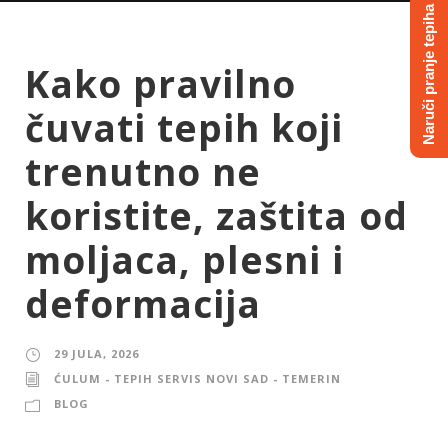
Naruči pranje tepiha
Kako pravilno
čuvati tepih koji
trenutno ne
koristite, zaštita od
moljaca, plesni i
deformacija
29 JULA, 2026
ĆULUM - TEPIH SERVIS NOVI SAD - TEMERIN
BLOG