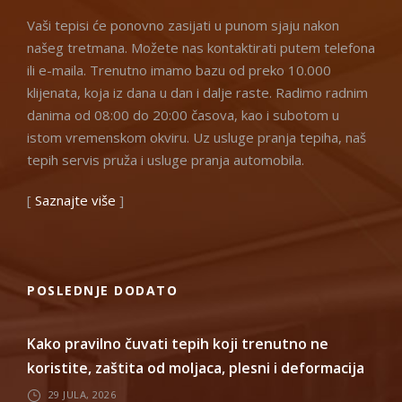
Vaši tepisi će ponovno zasijati u punom sjaju nakon
našeg tretmana. Možete nas kontaktirati putem telefona
ili e-maila. Trenutno imamo bazu od preko 10.000
klijenata, koja iz dana u dan i dalje raste. Radimo radnim
danima od 08:00 do 20:00 časova, kao i subotom u
istom vremenskom okviru. Uz usluge pranja tepiha, naš
tepih servis pruža i usluge pranja automobila.
[
Saznajte više
]
POSLEDNJE DODATO
Kako pravilno čuvati tepih koji trenutno ne
koristite, zaštita od moljaca, plesni i deformacija
29 JULA, 2026