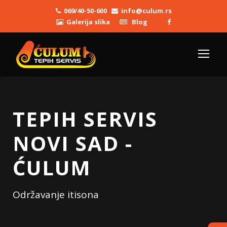
069/40-50-600
info@culum.rs
Galerija slika
Blog
TEPIH SERVIS
NOVI SAD -
ĆULUM
Održavanje itisona