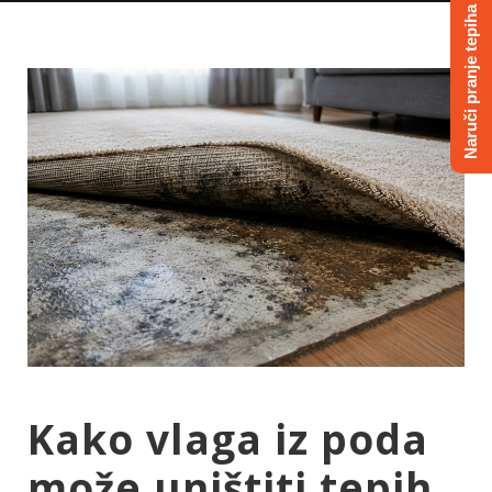
Naruči pranje tepiha
Kako vlaga iz poda
može uništiti tepih