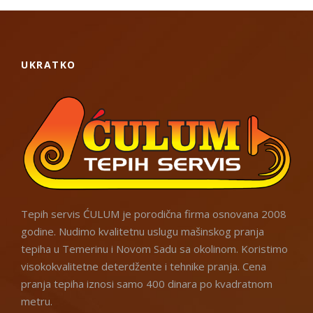
UKRATKO
Tepih servis ĆULUM je porodična firma osnovana 2008
godine. Nudimo kvalitetnu uslugu mašinskog pranja
tepiha u Temerinu i Novom Sadu sa okolinom. Koristimo
visokokvalitetne deterdžente i tehnike pranja. Cena
pranja tepiha iznosi samo 400 dinara po kvadratnom
metru.