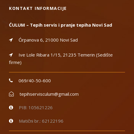
KONTAKT INFORMACIJE
ĆULUM – Tepih servis i pranje tepiha Novi Sad
Ćirpanova 6, 21000 Novi Sad
Ive Lole Ribara 1/15, 21235 Temerin (Sedište
firme)
069/40-50-600
tepihservisculum@gmail.com
PIB: 105621226
Matični br.: 62122196