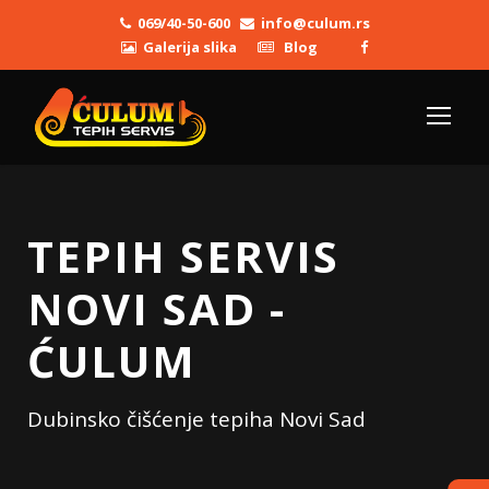
069/40-50-600
info@culum.rs
Galerija slika
Blog
TEPIH SERVIS
NOVI SAD -
ĆULUM
Dubinsko čišćenje tepiha Novi Sad