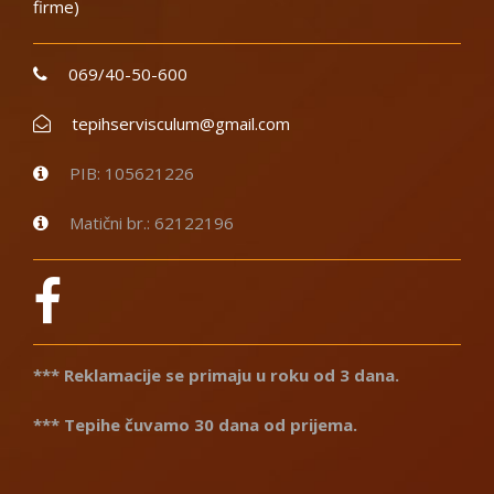
firme)
069/40-50-600
tepihservisculum@gmail.com
PIB: 105621226
Matični br.: 62122196
*** Reklamacije se primaju u roku od 3 dana.
*** Tepihe čuvamo 30 dana od prijema.