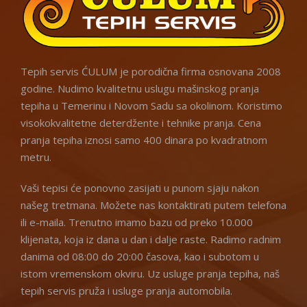
Tepih servis ĆULUM je porodična firma osnovana 2008
godine. Nudimo kvalitetnu uslugu mašinskog pranja
tepiha u Temerinu i Novom Sadu sa okolinom. Koristimo
visokokvalitetne deterdžente i tehnike pranja. Cena
pranja tepiha iznosi samo 400 dinara po kvadratnom
metru.
Vaši tepisi će ponovno zasijati u punom sjaju nakon
našeg tretmana. Možete nas kontaktirati putem telefona
ili e-maila. Trenutno imamo bazu od preko 10.000
klijenata, koja iz dana u dan i dalje raste. Radimo radnim
danima od 08:00 do 20:00 časova, kao i subotom u
istom vremenskom okviru. Uz usluge pranja tepiha, naš
tepih servis pruža i usluge pranja automobila.