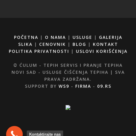
POČETNA
|
O NAMA
|
USLUGE
|
GALERIJA
SLIKA
|
CENOVNIK
|
BLOG
|
KONTAKT
POLITIKA PRIVATNOSTI
|
USLOVI KORIŠĆENJA
© ĆULUM - TEPIH SERVIS I PRANJE TEPIHA
NOVI SAD - USLUGE ČIŠĆENJA TEPIHA | SVA
PRAVA ZADRŽANA.
SUPPORT BY
WS9
-
FIRMA
-
09.RS
Kontaktirajte nas