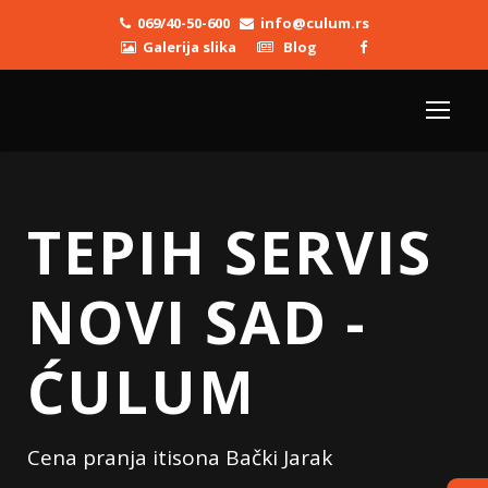
069/40-50-600
info@culum.rs
Galerija slika
Blog
TEPIH SERVIS
NOVI SAD -
ĆULUM
Cena pranja itisona Bački Jarak