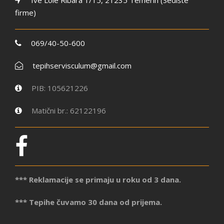
firme)
069/40-50-600
tepihservisculum@gmail.com
PIB: 105621226
Matični br.: 62122196
*** Reklamacije se primaju u roku od 3 dana.
*** Tepihe čuvamo 30 dana od prijema.