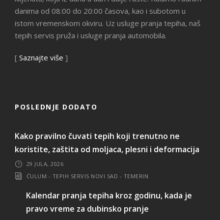
danima od 08:00 do 20:00 časova, kao i subotom u
istom vremenskom okviru. Uz usluge pranja tepiha, naš
tepih servis pruža i usluge pranja automobila.
[
Saznajte više
]
POSLEDNJE DODATO
Kako pravilno čuvati tepih koji trenutno ne
koristite, zaštita od moljaca, plesni i deformacija
29 JULA, 2026
ĆULUM - TEPIH SERVIS NOVI SAD - TEMERIN
Kalendar pranja tepiha kroz godinu, kada je
pravo vreme za dubinsko pranje