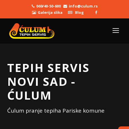
069/40-50-600
info@culum.rs
Galerija slika
Blog
TEPIH SERVIS
NOVI SAD -
ĆULUM
Ćulum pranje tepiha Pariske komune