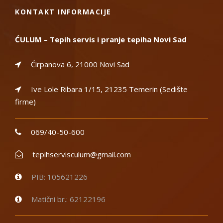
KONTAKT INFORMACIJE
ĆULUM – Tepih servis i pranje tepiha Novi Sad
Ćirpanova 6, 21000 Novi Sad
Ive Lole Ribara 1/15, 21235 Temerin (Sedište
firme)
069/40-50-600
tepihservisculum@gmail.com
PIB: 105621226
Matični br.: 62122196