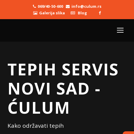
069/40-50-600
info@culum.rs
Galerija slika
Blog
TEPIH SERVIS
NOVI SAD -
ĆULUM
Kako održavati tepih