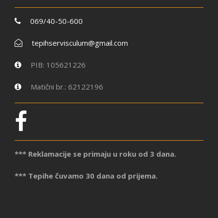
069/40-50-600
tepihservisculum@gmail.com
PIB: 105621226
Matični br.: 62122196
*** Reklamacije se primaju u roku od 3 dana.
*** Tepihe čuvamo 30 dana od prijema.