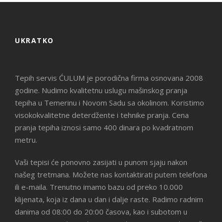
UKRATKO
Tepih servis ĆULUM je porodična firma osnovana 2008
godine. Nudimo kvalitetnu uslugu mašinskog pranja
tepiha u Temerinu i Novom Sadu sa okolinom. Koristimo
visokokvalitetne deterdžente i tehnike pranja. Cena
pranja tepiha iznosi samo 400 dinara po kvadratnom
metru.
Vaši tepisi će ponovno zasijati u punom sjaju nakon
našeg tretmana. Možete nas kontaktirati putem telefona
ili e-maila. Trenutno imamo bazu od preko 10.000
klijenata, koja iz dana u dan i dalje raste. Radimo radnim
danima od 08:00 do 20:00 časova, kao i subotom u