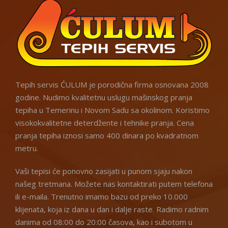
Tepih servis ĆULUM je porodična firma osnovana 2008
godine. Nudimo kvalitetnu uslugu mašinskog pranja
tepiha u Temerinu i Novom Sadu sa okolinom. Koristimo
visokokvalitetne deterdžente i tehnike pranja. Cena
pranja tepiha iznosi samo 400 dinara po kvadratnom
metru.
Vaši tepisi će ponovno zasijati u punom sjaju nakon
našeg tretmana. Možete nas kontaktirati putem telefona
ili e-maila. Trenutno imamo bazu od preko 10.000
klijenata, koja iz dana u dan i dalje raste. Radimo radnim
danima od 08:00 do 20:00 časova, kao i subotom u