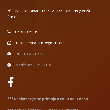
Ive Lole Ribara 1/15, 21235 Temerin (Sedište
firme)
069/40-50-600
tepihservisculum@gmail.com
PIB: 105621226
Matični br.: 62122196
*** Reklamacije se primaju u roku od 3 dana.
*** Tepihe čuvamo 30 dana od prijema.