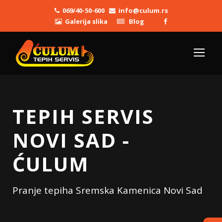
069/40-50-600
info@culum.rs
Galerija slika
Blog
TEPIH SERVIS
NOVI SAD -
ĆULUM
Pranje tepiha Sremska Kamenica Novi Sad