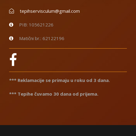
tepihservisculum@gmail.com
PIB: 105621226
Matični br.: 62122196
*** Reklamacije se primaju u roku od 3 dana.
*** Tepihe čuvamo 30 dana od prijema.