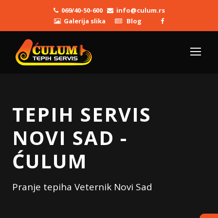
069/40-50-600
info@culum.rs
Galerija slika
Blog
TEPIH SERVIS
NOVI SAD -
ĆULUM
Pranje tepiha Veternik Novi Sad