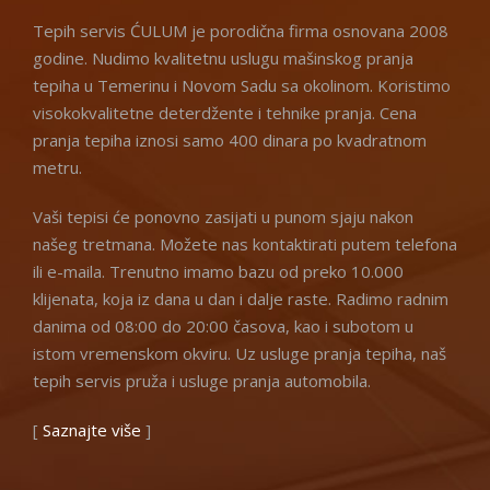
Tepih servis ĆULUM je porodična firma osnovana 2008
godine. Nudimo kvalitetnu uslugu mašinskog pranja
tepiha u Temerinu i Novom Sadu sa okolinom. Koristimo
visokokvalitetne deterdžente i tehnike pranja. Cena
pranja tepiha iznosi samo 400 dinara po kvadratnom
metru.
Vaši tepisi će ponovno zasijati u punom sjaju nakon
našeg tretmana. Možete nas kontaktirati putem telefona
ili e-maila. Trenutno imamo bazu od preko 10.000
klijenata, koja iz dana u dan i dalje raste. Radimo radnim
danima od 08:00 do 20:00 časova, kao i subotom u
istom vremenskom okviru. Uz usluge pranja tepiha, naš
tepih servis pruža i usluge pranja automobila.
[
Saznajte više
]