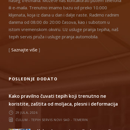
našeg tretmana. Možete nas kontaktirati putem telefona
ili e-maila. Trenutno imamo bazu od preko 10.000
klijenata, koja iz dana u dan i dalje raste. Radimo radnim
danima od 08:00 do 20:00 časova, kao i subotom u
istom vremenskom okviru. Uz usluge pranja tepiha, naš
tepih servis pruža i usluge pranja automobila.
[
Saznajte više
]
POSLEDNJE DODATO
Kako pravilno čuvati tepih koji trenutno ne
koristite, zaštita od moljaca, plesni i deformacija
29 JULA, 2026
ĆULUM - TEPIH SERVIS NOVI SAD - TEMERIN