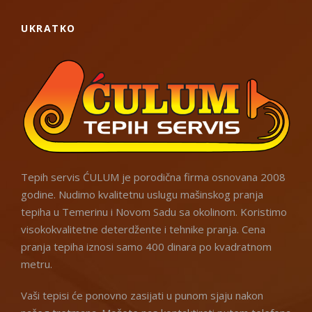
UKRATKO
Tepih servis ĆULUM je porodična firma osnovana 2008
godine. Nudimo kvalitetnu uslugu mašinskog pranja
tepiha u Temerinu i Novom Sadu sa okolinom. Koristimo
visokokvalitetne deterdžente i tehnike pranja. Cena
pranja tepiha iznosi samo 400 dinara po kvadratnom
metru.
Vaši tepisi će ponovno zasijati u punom sjaju nakon