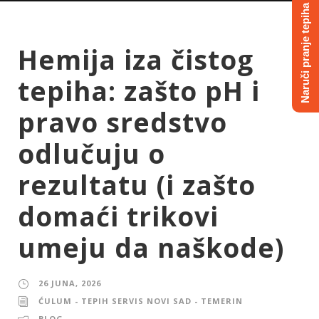
Naruči pranje tepiha
Hemija iza čistog
tepiha: zašto pH i
pravo sredstvo
odlučuju o
rezultatu (i zašto
domaći trikovi
umeju da naškode)
26 JUNA, 2026
ĆULUM - TEPIH SERVIS NOVI SAD - TEMERIN
BLOG