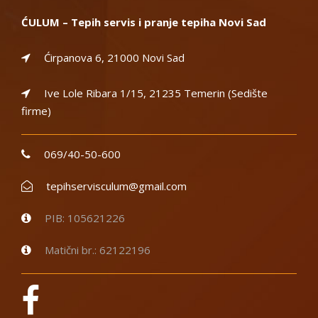
ĆULUM – Tepih servis i pranje tepiha Novi Sad
Ćirpanova 6, 21000 Novi Sad
Ive Lole Ribara 1/15, 21235 Temerin (Sedište
firme)
069/40-50-600
tepihservisculum@gmail.com
PIB: 105621226
Matični br.: 62122196