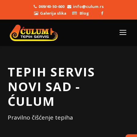
069/40-50-600
info@culum.rs
Galerija slika
Blog
TEPIH SERVIS
NOVI SAD -
ĆULUM
Pravilno čišćenje tepiha