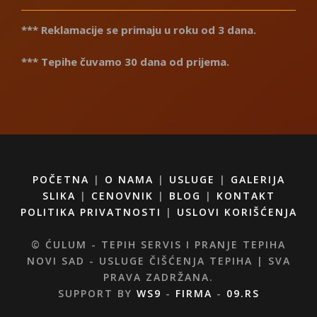
*** Reklamacije se primaju u roku od 3 dana.
*** Tepihe čuvamo 30 dana od prijema.
POČETNA
|
O NAMA
|
USLUGE
|
GALERIJA
SLIKA
|
CENOVNIK
|
BLOG
|
KONTAKT
POLITIKA PRIVATNOSTI
|
USLOVI KORIŠĆENJA
© ĆULUM - TEPIH SERVIS I PRANJE TEPIHA
NOVI SAD - USLUGE ČIŠĆENJA TEPIHA | SVA
PRAVA ZADRŽANA.
SUPPORT BY
WS9
-
FIRMA
-
09.RS