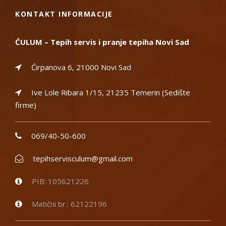
KONTAKT INFORMACIJE
ĆULUM – Tepih servis i pranje tepiha Novi Sad
Ćirpanova 6, 21000 Novi Sad
Ive Lole Ribara 1/15, 21235 Temerin (Sedište
firme)
069/40-50-600
tepihservisculum@gmail.com
PIB: 105621226
Matični br.: 62122196