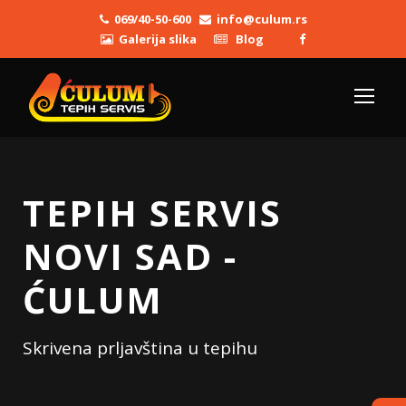
069/40-50-600
info@culum.rs
Galerija slika
Blog
TEPIH SERVIS
NOVI SAD -
ĆULUM
Skrivena prljavština u tepihu