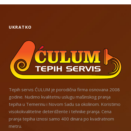
UKRATKO
Tepih servis ĆULUM je porodična firma osnovana 2008
godine. Nudimo kvalitetnu uslugu mašinskog pranja
tepiha u Temerinu i Novom Sadu sa okolinom. Koristimo
visokokvalitetne deterdžente i tehnike pranja. Cena
pranja tepiha iznosi samo 400 dinara po kvadratnom
metru.