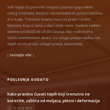
Vaši tepisi će ponovno zasijati u punom sjaju nakon
našeg tretmana. Možete nas kontaktirati putem telefona
ili e-maila. Trenutno imamo bazu od preko 10.000
klijenata, koja iz dana u dan i dalje raste. Radimo radnim
danima od 08:00 do 20:00 časova, kao i subotom u
istom vremenskom okviru. Uz usluge pranja tepiha, naš
tepih servis pruža i usluge pranja automobila.
[
Saznajte više
]
POSLEDNJE DODATO
Kako pravilno čuvati tepih koji trenutno ne
koristite, zaštita od moljaca, plesni i deformacija
29 JULA, 2026