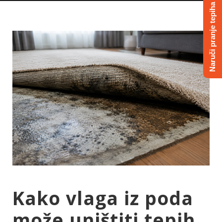
Naruči pranje tepiha
Kako vlaga iz poda
može uništiti tepih