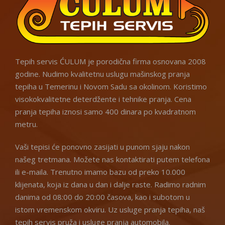
Tepih servis ĆULUM je porodična firma osnovana 2008
godine. Nudimo kvalitetnu uslugu mašinskog pranja
tepiha u Temerinu i Novom Sadu sa okolinom. Koristimo
visokokvalitetne deterdžente i tehnike pranja. Cena
pranja tepiha iznosi samo 400 dinara po kvadratnom
metru.
Vaši tepisi će ponovno zasijati u punom sjaju nakon
našeg tretmana. Možete nas kontaktirati putem telefona
ili e-maila. Trenutno imamo bazu od preko 10.000
klijenata, koja iz dana u dan i dalje raste. Radimo radnim
danima od 08:00 do 20:00 časova, kao i subotom u
istom vremenskom okviru. Uz usluge pranja tepiha, naš
tepih servis pruža i usluge pranja automobila.