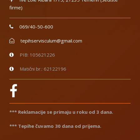
firme)
069/40-50-600
tepihservisculum@gmail.com
PIB: 105621226
Matični br.: 62122196
*** Reklamacije se primaju u roku od 3 dana.
*** Tepihe čuvamo 30 dana od prijema.