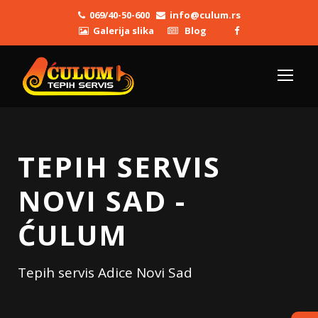
069/40-50-600
info@culum.rs
Galerija slika
Blog
TEPIH SERVIS
NOVI SAD -
ĆULUM
Tepih servis Adice Novi Sad