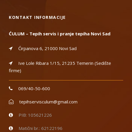
KONTAKT INFORMACIJE
ĆULUM – Tepih servis i pranje tepiha Novi Sad
Ćirpanova 6, 21000 Novi Sad
Ive Lole Ribara 1/15, 21235 Temerin (Sedište
firme)
069/40-50-600
tepihservisculum@gmail.com
PIB: 105621226
Matični br.: 62122196