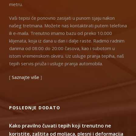
metru.
Vaši tepisi će ponovno zasijati u punom sjaju nakon
našeg tretmana. Možete nas kontaktirati putem telefona
ili e-maila. Trenutno imamo bazu od preko 10.000
klijenata, koja iz dana u dan i dalje raste. Radimo radnim
danima od 08:00 do 20:00 časova, kao i subotom u
istom vremenskom okviru. Uz usluge pranja tepiha, naš
tepih servis pruža i usluge pranja automobila.
[
Saznajte više
]
POSLEDNJE DODATO
Kako pravilno čuvati tepih koji trenutno ne
koristite, zaštita od moljaca, plesni i deformacija