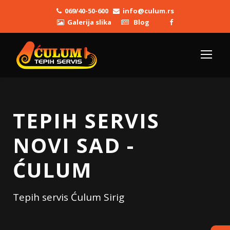
069/40-50-600
info@culum.rs
Galerija slika
Blog
TEPIH SERVIS
NOVI SAD -
ĆULUM
Tepih servis Ćulum Sirig