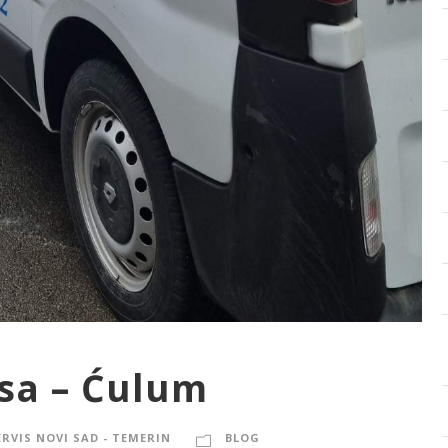
isa – Ćulum
ERVIS NOVI SAD - TEMERIN
BLOG