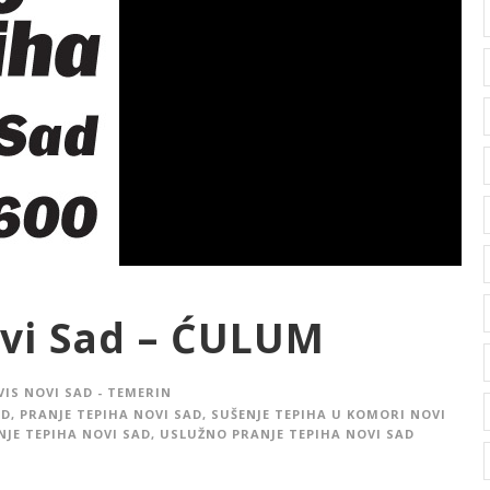
ovi Sad – ĆULUM
VIS NOVI SAD - TEMERIN
AD
,
PRANJE TEPIHA NOVI SAD
,
SUŠENJE TEPIHA U KOMORI NOVI
NJE TEPIHA NOVI SAD
,
USLUŽNO PRANJE TEPIHA NOVI SAD