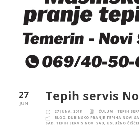
Tepih servis N
27
JUN
27 JUNA, 2018
ĆULUM - TEPIH SER
BLOG
,
DUBINSKO PRANJE TEPIHA NOVI S
SAD
,
TEPIH SERVIS NOVI SAD
,
USLUŽNO ČIŠĆE