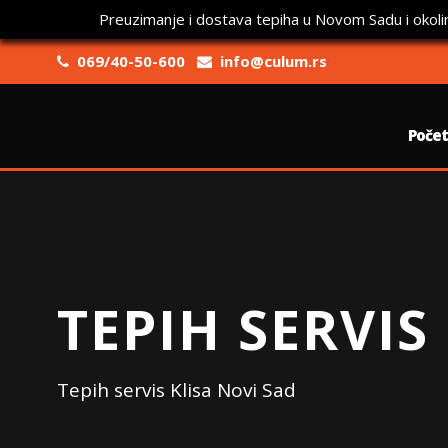
Preuzimanje i dostava tepiha u Novom Sadu i okoli
069/40-50-600
info@culum.rs
Poče
TEPIH SERVIS
Tepih servis Klisa Novi Sad