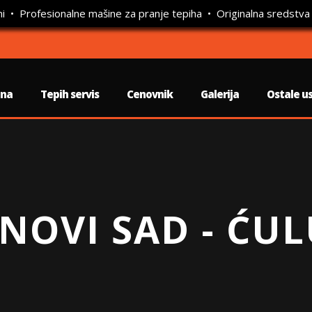
ni • Profesionalne mašine za pranje tepiha • Originalna sredstva
tna
Tepih servis
Cenovnik
Galerija
Ostale u
 NOVI SAD - ĆU