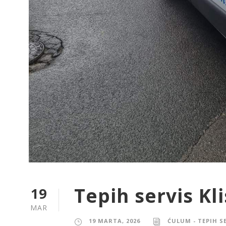
Tepih servis Kl
19
MAR
19 MARTA, 2026
ĆULUM - TEPIH S