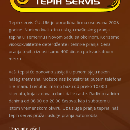
Tepih servis ĆULUM je porodična firma osnovana 2008
godine. Nudimo kvalitetnu uslugu mašinskog pranja
tepiha u Temerinu i Novom Sadu sa okolinom. Koristimo
visokokvalitetne deterdžente i tehnike pranja. Cena
pranja tepiha iznosi samo 400 dinara po kvadratnom
metru.
Vaši tepisi će ponovno zasijati u punom sjaju nakon
našeg tretmana. Možete nas kontaktirati putem telefona
ili e-maila. Trenutno imamo bazu od preko 10.000
klijenata, koja iz dana u dan i dalje raste. Radimo radnim
danima od 08:00 do 20:00 časova, kao i subotom u
istom vremenskom okviru. Uz usluge pranja tepiha, naš
tepih servis pruža i usluge pranja automobila.
[
Saznajte više
]