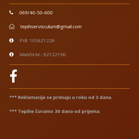
069/40-50-600
tepihservisculum@gmail.com
PIB: 105621226
Matični br.: 62122196
*** Reklamacije se primaju u roku od 3 dana.
*** Tepihe čuvamo 30 dana od prijema.