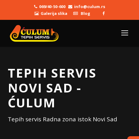
069/40-50-600
info@culum.rs
Galerija slika
Blog
TEPIH SERVIS
NOVI SAD -
ĆULUM
Tepih servis Radna zona istok Novi Sad