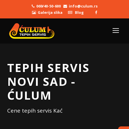
069/40-50-600
info@culum.rs
Galerija slika
Blog
TEPIH SERVIS
NOVI SAD -
ĆULUM
Cene tepih servis Kać