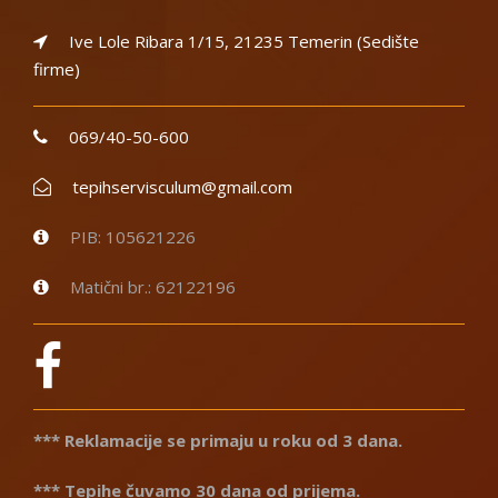
Ive Lole Ribara 1/15, 21235 Temerin (Sedište
firme)
069/40-50-600
tepihservisculum@gmail.com
PIB: 105621226
Matični br.: 62122196
*** Reklamacije se primaju u roku od 3 dana.
*** Tepihe čuvamo 30 dana od prijema.