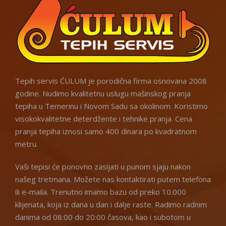
Tepih servis ĆULUM je porodična firma osnovana 2008
godine. Nudimo kvalitetnu uslugu mašinskog pranja
tepiha u Temerinu i Novom Sadu sa okolinom. Koristimo
visokokvalitetne deterdžente i tehnike pranja. Cena
pranja tepiha iznosi samo 400 dinara po kvadratnom
metru.
Vaši tepisi će ponovno zasijati u punom sjaju nakon
našeg tretmana. Možete nas kontaktirati putem telefona
ili e-maila. Trenutno imamo bazu od preko 10.000
klijenata, koja iz dana u dan i dalje raste. Radimo radnim
danima od 08:00 do 20:00 časova, kao i subotom u