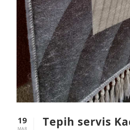
Tepih servis K
19
MAR