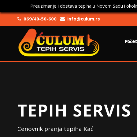
Preuzimanje i dostava tepiha u Novom Sadu i okoli
069/40-50-600
info@culum.rs
Poče
TEPIH SERVIS
Cenovnik pranja tepiha Kać