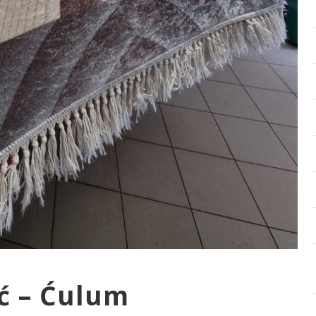
ać – Ćulum