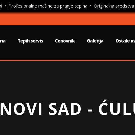
ni • Profesionalne mašine za pranje tepiha • Originalna sredstva
tna
Tepih servis
Cenovnik
Galerija
Ostale u
 NOVI SAD - ĆU