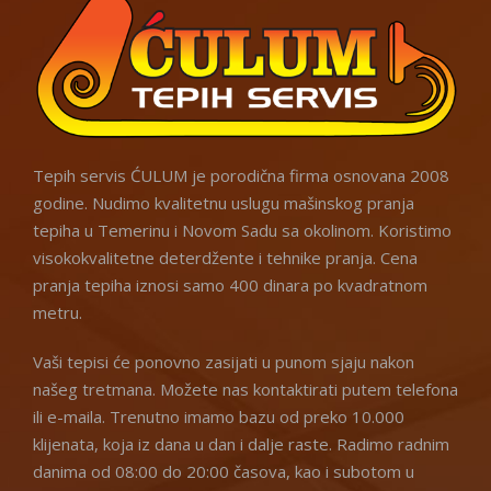
Tepih servis ĆULUM je porodična firma osnovana 2008
godine. Nudimo kvalitetnu uslugu mašinskog pranja
tepiha u Temerinu i Novom Sadu sa okolinom. Koristimo
visokokvalitetne deterdžente i tehnike pranja. Cena
pranja tepiha iznosi samo 400 dinara po kvadratnom
metru.
Vaši tepisi će ponovno zasijati u punom sjaju nakon
našeg tretmana. Možete nas kontaktirati putem telefona
ili e-maila. Trenutno imamo bazu od preko 10.000
klijenata, koja iz dana u dan i dalje raste. Radimo radnim
danima od 08:00 do 20:00 časova, kao i subotom u