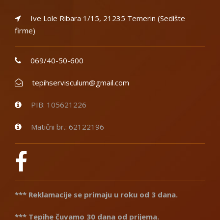
Ive Lole Ribara 1/15, 21235 Temerin (Sedište
firme)
069/40-50-600
tepihservisculum@gmail.com
PIB: 105621226
Matični br.: 62122196
*** Reklamacije se primaju u roku od 3 dana.
*** Tepihe čuvamo 30 dana od prijema.