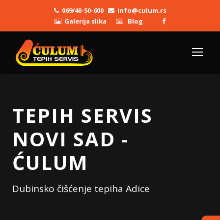
069/40-50-600
info@culum.rs
Galerija slika
Blog
TEPIH SERVIS
NOVI SAD -
ĆULUM
Dubinsko čišćenje tepiha Adice