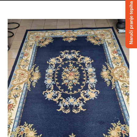
Naruči pranje tepiha