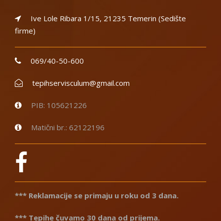
Ive Lole Ribara 1/15, 21235 Temerin (Sedište
firme)
069/40-50-600
tepihservisculum@gmail.com
PIB: 105621226
Matični br.: 62122196
*** Reklamacije se primaju u roku od 3 dana.
*** Tepihe čuvamo 30 dana od prijema.