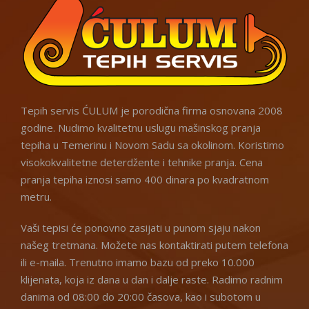
Tepih servis ĆULUM je porodična firma osnovana 2008
godine. Nudimo kvalitetnu uslugu mašinskog pranja
tepiha u Temerinu i Novom Sadu sa okolinom. Koristimo
visokokvalitetne deterdžente i tehnike pranja. Cena
pranja tepiha iznosi samo 400 dinara po kvadratnom
metru.
Vaši tepisi će ponovno zasijati u punom sjaju nakon
našeg tretmana. Možete nas kontaktirati putem telefona
ili e-maila. Trenutno imamo bazu od preko 10.000
klijenata, koja iz dana u dan i dalje raste. Radimo radnim
danima od 08:00 do 20:00 časova, kao i subotom u