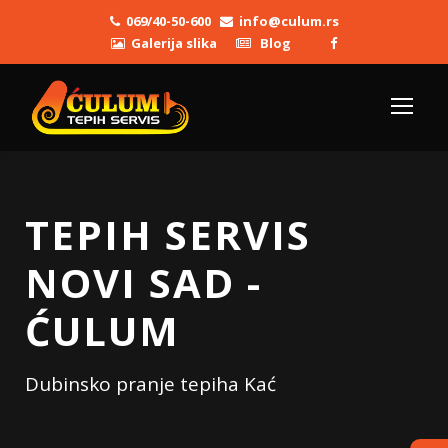
069/40-50-600
info@culum.rs
Galerija slika
Blog
TEPIH SERVIS
NOVI SAD -
ĆULUM
Dubinsko pranje tepiha Kać