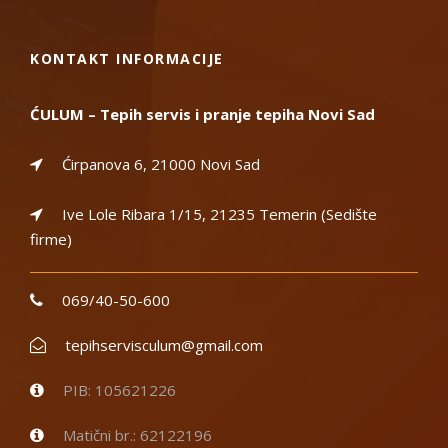
KONTAKT INFORMACIJE
ĆULUM – Tepih servis i pranje tepiha Novi Sad
Ćirpanova 6, 21000 Novi Sad
Ive Lole Ribara 1/15, 21235 Temerin (Sedište
firme)
069/40-50-600
tepihservisculum@gmail.com
PIB: 105621226
Matični br.: 62122196