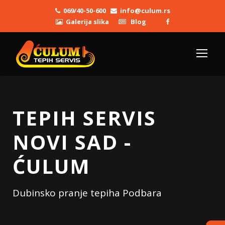
069/40-50-600
info@culum.rs
Galerija slika
Blog
TEPIH SERVIS
NOVI SAD -
ĆULUM
Dubinsko pranje tepiha Podbara