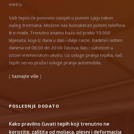
metru.
Vaši tepisi će ponovno zasijati u punom sjaju nakon
našeg tretmana. Možete nas kontaktirati putem telefona
ili e-maila. Trenutno imamo bazu od preko 10.000
klijenata, koja iz dana u dan i dalje raste. Radimo radnim
danima od 08:00 do 20:00 časova, kao i subotom u
istom vremenskom okviru. Uz usluge pranja tepiha, naš
tepih servis pruža i usluge pranja automobila.
[
Saznajte više
]
POSLEDNJE DODATO
Kako pravilno čuvati tepih koji trenutno ne
koristite, zaštita od moljaca, plesni i deformacija