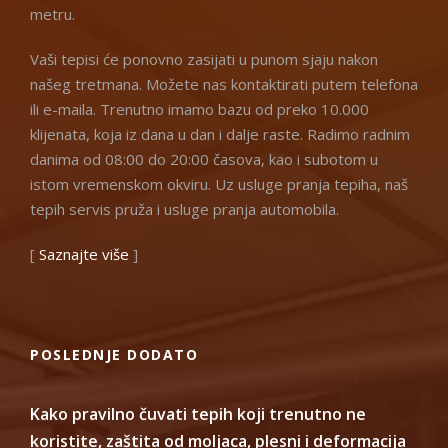
metru.
Vaši tepisi će ponovno zasijati u punom sjaju nakon
našeg tretmana. Možete nas kontaktirati putem telefona
ili e-maila. Trenutno imamo bazu od preko 10.000
klijenata, koja iz dana u dan i dalje raste. Radimo radnim
danima od 08:00 do 20:00 časova, kao i subotom u
istom vremenskom okviru. Uz usluge pranja tepiha, naš
tepih servis pruža i usluge pranja automobila.
[
Saznajte više
]
POSLEDNJE DODATO
Kako pravilno čuvati tepih koji trenutno ne
koristite, zaštita od moljaca, plesni i deformacija