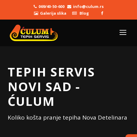
069/40-50-600
info@culum.rs
Galerija slika
Blog
TEPIH SERVIS
NOVI SAD -
ĆULUM
Koliko košta pranje tepiha Nova Detelinara