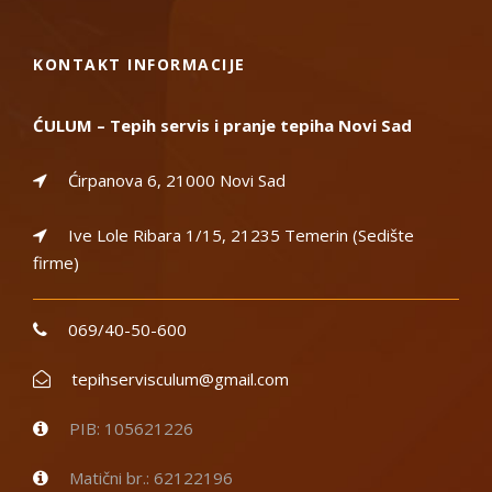
KONTAKT INFORMACIJE
ĆULUM – Tepih servis i pranje tepiha Novi Sad
Ćirpanova 6, 21000 Novi Sad
Ive Lole Ribara 1/15, 21235 Temerin (Sedište
firme)
069/40-50-600
tepihservisculum@gmail.com
PIB: 105621226
Matični br.: 62122196