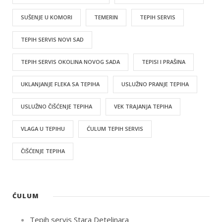
SUŠENJE U KOMORI
TEMERIN
TEPIH SERVIS
TEPIH SERVIS NOVI SAD
TEPIH SERVIS OKOLINA NOVOG SADA
TEPISI I PRAŠINA
UKLANJANJE FLEKA SA TEPIHA
USLUŽNO PRANJE TEPIHA
USLUŽNO ČIŠĆENJE TEPIHA
VEK TRAJANJA TEPIHA
VLAGA U TEPIHU
ĆULUM TEPIH SERVIS
ČIŠĆENJE TEPIHA
ĆULUM
Tepih servis Stara Detelinara