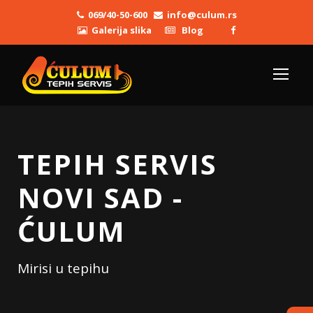
069/40-50-600
info@culum.rs
Galerija slika
Blog
TEPIH SERVIS
NOVI SAD -
ĆULUM
Mirisi u tepihu