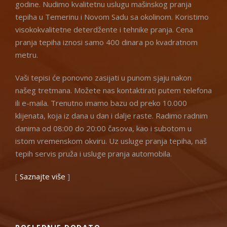
godine. Nudimo kvalitetnu uslugu mašinskog pranja
tepiha u Temerinu i Novom Sadu sa okolinom. Koristimo
visokokvalitetne deterdžente i tehnike pranja. Cena
pranja tepiha iznosi samo 400 dinara po kvadratnom
metru.
Vaši tepisi će ponovno zasijati u punom sjaju nakon
našeg tretmana. Možete nas kontaktirati putem telefona
ili e-maila. Trenutno imamo bazu od preko 10.000
klijenata, koja iz dana u dan i dalje raste. Radimo radnim
danima od 08:00 do 20:00 časova, kao i subotom u
istom vremenskom okviru. Uz usluge pranja tepiha, naš
tepih servis pruža i usluge pranja automobila.
[
Saznajte više
]