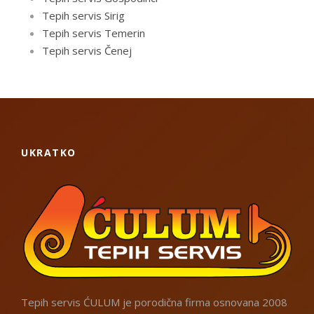
Tepih servis Sirig
Tepih servis Temerin
Tepih servis Čenej
UKRATKO
Tepih servis ĆULUM je porodična firma osnovana 2008