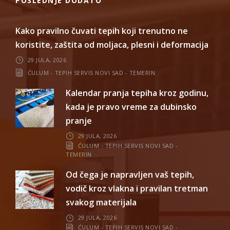
POSLEDNJE DODATO
Kako pravilno čuvati tepih koji trenutno ne
koristite, zaštita od moljaca, plesni i deformacija
29 JULA, 2026
ĆULUM - TEPIH SERVIS NOVI SAD - TEMERIN
Kalendar pranja tepiha kroz godinu,
kada je pravo vreme za dubinsko
pranje
29 JULA, 2026
ĆULUM - TEPIH SERVIS NOVI SAD -
TEMERIN
Od čega je napravljen vaš tepih,
vodič kroz vlakna i pravilan tretman
svakog materijala
29 JULA, 2026
ĆULUM - TEPIH SERVIS NOVI SAD -