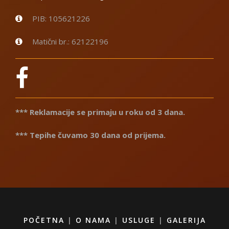
PIB: 105621226
Matični br.: 62122196
*** Reklamacije se primaju u roku od 3 dana.
*** Tepihe čuvamo 30 dana od prijema.
POČETNA
|
O NAMA
|
USLUGE
|
GALERIJA