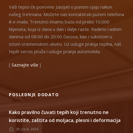
Vaši tepisi će ponovno zasijati u punom sjaju nakon
našeg tretmana. Možete nas kontaktirati putem telefona
ili e-maila. Trenutno imamo bazu od preko 10.000
klijenata, koja iz dana u dan i dalje raste. Radimo radnim
danima od 08:00 do 20:00 časova, kao i subotom u
istom vremenskom okviru. Uz usluge pranja tepiha, naš
tepih servis pruža i usluge pranja automobila.
[
Saznajte više
]
POSLEDNJE DODATO
Kako pravilno čuvati tepih koji trenutno ne
koristite, zaštita od moljaca, plesni i deformacija
29 JULA, 2026