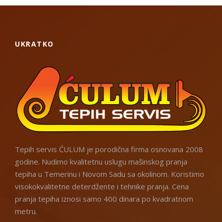
UKRATKO
Tepih servis ĆULUM je porodična firma osnovana 2008
godine. Nudimo kvalitetnu uslugu mašinskog pranja
tepiha u Temerinu i Novom Sadu sa okolinom. Koristimo
visokokvalitetne deterdžente i tehnike pranja. Cena
pranja tepiha iznosi samo 400 dinara po kvadratnom
metru.