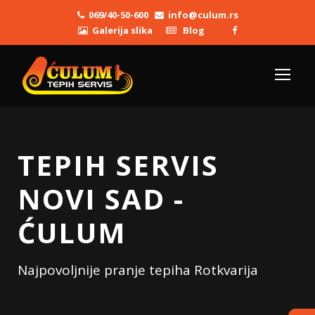
069/40-50-600
info@culum.rs
Galerija slika
Blog
TEPIH SERVIS
NOVI SAD -
ĆULUM
Najpovoljnije pranje tepiha Rotkvarija