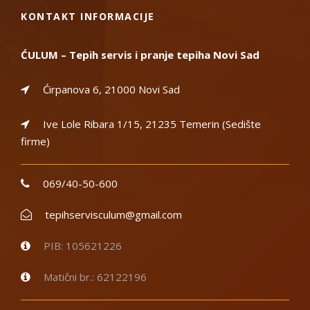
KONTAKT INFORMACIJE
ĆULUM – Tepih servis i pranje tepiha Novi Sad
Ćirpanova 6, 21000 Novi Sad
Ive Lole Ribara 1/15, 21235 Temerin (Sedište
firme)
069/40-50-600
tepihservisculum@gmail.com
PIB: 105621226
Matični br.: 62122196