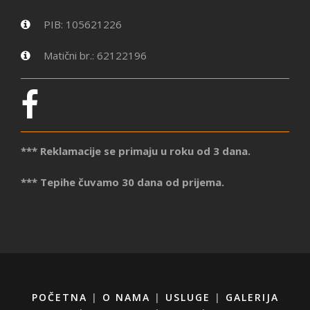
PIB: 105621226
Matični br.: 62122196
*** Reklamacije se primaju u roku od 3 dana.
*** Tepihe čuvamo 30 dana od prijema.
POČETNA
|
O NAMA
|
USLUGE
|
GALERIJA