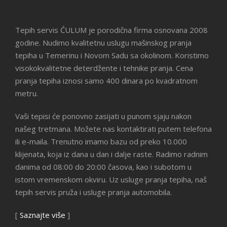
Tepih servis ĆULUM je porodična firma osnovana 2008
godine. Nudimo kvalitetnu uslugu mašinskog pranja
tepiha u Temerinu i Novom Sadu sa okolinom. Koristimo
visokokvalitetne deterdžente i tehnike pranja. Cena
pranja tepiha iznosi samo 400 dinara po kvadratnom
metru.
Vaši tepisi će ponovno zasijati u punom sjaju nakon
našeg tretmana. Možete nas kontaktirati putem telefona
ili e-maila. Trenutno imamo bazu od preko 10.000
klijenata, koja iz dana u dan i dalje raste. Radimo radnim
danima od 08:00 do 20:00 časova, kao i subotom u
istom vremenskom okviru. Uz usluge pranja tepiha, naš
tepih servis pruža i usluge pranja automobila.
[
Saznajte više
]