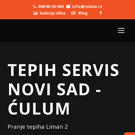
069/40-50-600
info@culum.rs
Galerija slika
Blog
TEPIH SERVIS
NOVI SAD -
ĆULUM
Pranje tepiha Liman 2