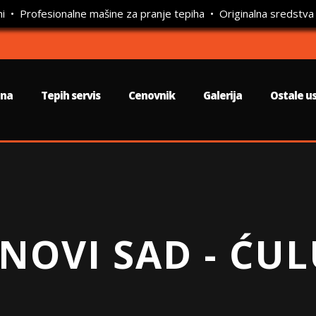
ni • Profesionalne mašine za pranje tepiha • Originalna sredstva
tna
Tepih servis
Cenovnik
Galerija
Ostale u
 NOVI SAD - ĆU