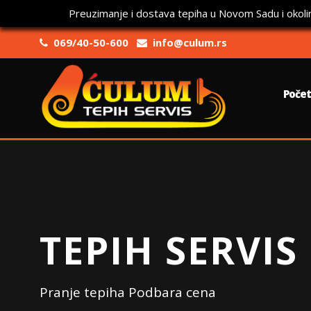
Preuzimanje i dostava tepiha u Novom Sadu i okoli
069/40-50-600
info@culum.rs
Poče
TEPIH SERVIS
Pranje tepiha Podbara cena