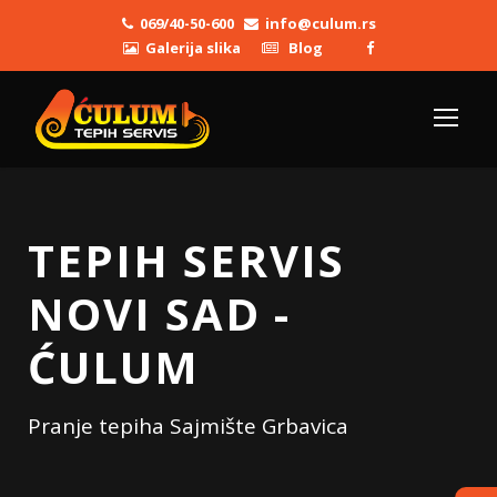
069/40-50-600
info@culum.rs
Galerija slika
Blog
TEPIH SERVIS
NOVI SAD -
ĆULUM
Pranje tepiha Sajmište Grbavica