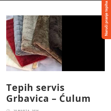
Naruči pranje tepiha
Tepih servis
Grbavica – Ćulum
20 MARTA, 2026