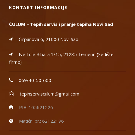
KONTAKT INFORMACIJE
ĆULUM – Tepih servis i pranje tepiha Novi Sad
Ćirpanova 6, 21000 Novi Sad
Ive Lole Ribara 1/15, 21235 Temerin (Sedište
firme)
069/40-50-600
tepihservisculum@gmail.com
PIB: 105621226
Matični br.: 62122196