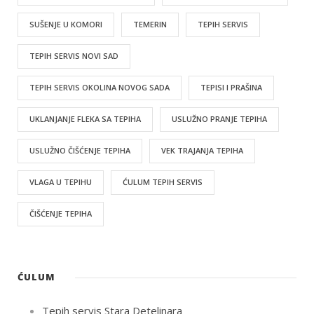
SUŠENJE U KOMORI
TEMERIN
TEPIH SERVIS
TEPIH SERVIS NOVI SAD
TEPIH SERVIS OKOLINA NOVOG SADA
TEPISI I PRAŠINA
UKLANJANJE FLEKA SA TEPIHA
USLUŽNO PRANJE TEPIHA
USLUŽNO ČIŠĆENJE TEPIHA
VEK TRAJANJA TEPIHA
VLAGA U TEPIHU
ĆULUM TEPIH SERVIS
ČIŠĆENJE TEPIHA
ĆULUM
Tepih servis Stara Detelinara