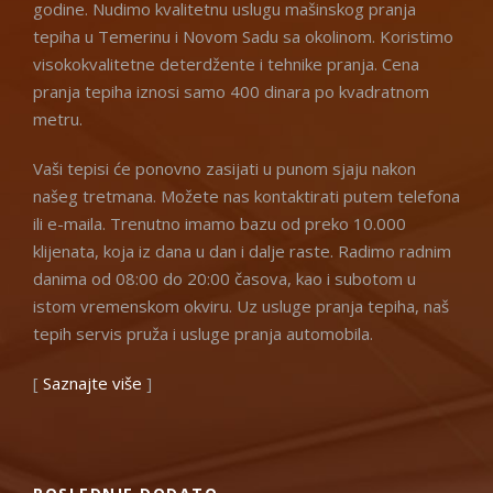
godine. Nudimo kvalitetnu uslugu mašinskog pranja
tepiha u Temerinu i Novom Sadu sa okolinom. Koristimo
visokokvalitetne deterdžente i tehnike pranja. Cena
pranja tepiha iznosi samo 400 dinara po kvadratnom
metru.
Vaši tepisi će ponovno zasijati u punom sjaju nakon
našeg tretmana. Možete nas kontaktirati putem telefona
ili e-maila. Trenutno imamo bazu od preko 10.000
klijenata, koja iz dana u dan i dalje raste. Radimo radnim
danima od 08:00 do 20:00 časova, kao i subotom u
istom vremenskom okviru. Uz usluge pranja tepiha, naš
tepih servis pruža i usluge pranja automobila.
[
Saznajte više
]