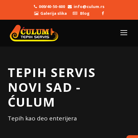
069/40-50-600
info@culum.rs
Galerija slika
Blog
TEPIH SERVIS
NOVI SAD -
ĆULUM
Tepih kao deo enterijera