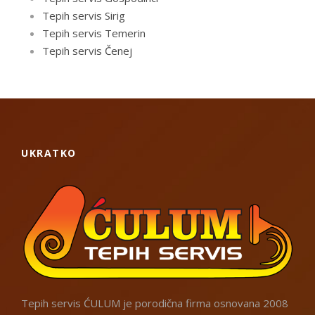
Tepih servis Sirig
Tepih servis Temerin
Tepih servis Čenej
UKRATKO
Tepih servis ĆULUM je porodična firma osnovana 2008