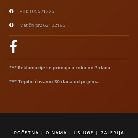
PIB: 105621226
Matični br.: 62122196
*** Reklamacije se primaju u roku od 3 dana.
*** Tepihe čuvamo 30 dana od prijema.
POČETNA
|
O NAMA
|
USLUGE
|
GALERIJA