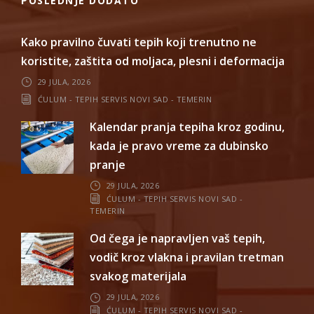
POSLEDNJE DODATO
Kako pravilno čuvati tepih koji trenutno ne
koristite, zaštita od moljaca, plesni i deformacija
29 JULA, 2026
ĆULUM - TEPIH SERVIS NOVI SAD - TEMERIN
Kalendar pranja tepiha kroz godinu,
kada je pravo vreme za dubinsko
pranje
29 JULA, 2026
ĆULUM - TEPIH SERVIS NOVI SAD -
TEMERIN
Od čega je napravljen vaš tepih,
vodič kroz vlakna i pravilan tretman
svakog materijala
29 JULA, 2026
ĆULUM - TEPIH SERVIS NOVI SAD -