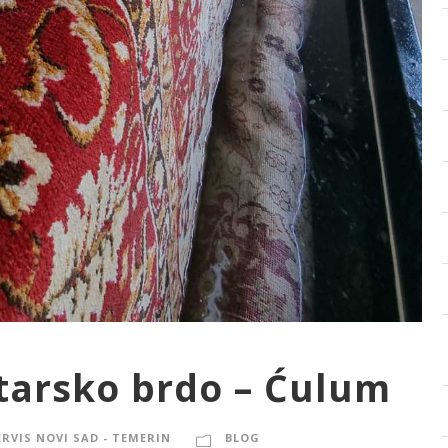
atarsko brdo – Ćulum
ERVIS NOVI SAD - TEMERIN
BLOG