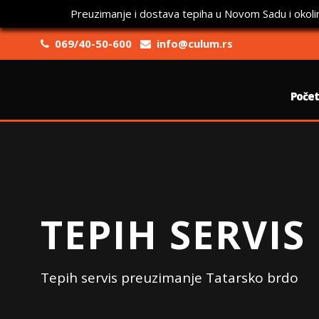
Preuzimanje i dostava tepiha u Novom Sadu i okoli
069/40-50-600
info@culum.rs
Poče
TEPIH SERVIS
Tepih servis preuzimanje Tatarsko brdo