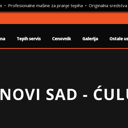
ni • Profesionalne mašine za pranje tepiha • Originalna sredstva
tna
Tepih servis
Cenovnik
Galerija
Ostale u
 NOVI SAD - ĆU