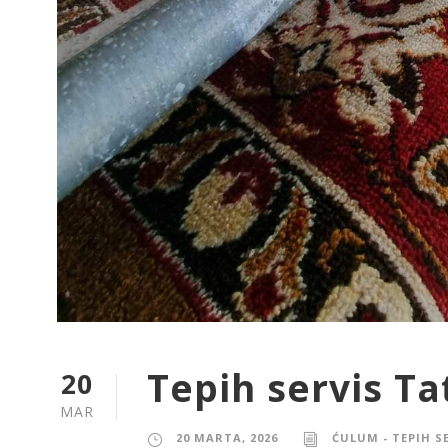
Tepih servis T
20
MAR
20 MARTA, 2026
ĆULUM - TEPIH S