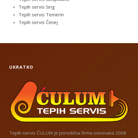
Tepih servis Sirig
Tepih servis Temerin
Tepih servis Čenej
UKRATKO
Tepih servis ĆULUM je porodična firma osnovana 2008