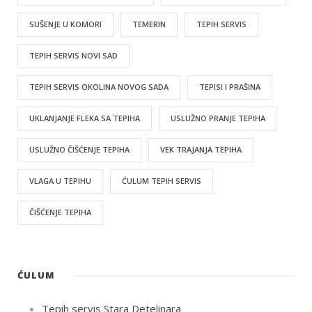
SUŠENJE U KOMORI
TEMERIN
TEPIH SERVIS
TEPIH SERVIS NOVI SAD
TEPIH SERVIS OKOLINA NOVOG SADA
TEPISI I PRAŠINA
UKLANJANJE FLEKA SA TEPIHA
USLUŽNO PRANJE TEPIHA
USLUŽNO ČIŠĆENJE TEPIHA
VEK TRAJANJA TEPIHA
VLAGA U TEPIHU
ĆULUM TEPIH SERVIS
ČIŠĆENJE TEPIHA
ĆULUM
Tepih servis Stara Detelinara