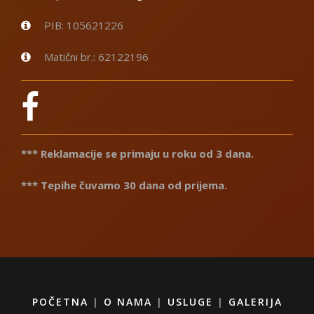
PIB: 105621226
Matični br.: 62122196
*** Reklamacije se primaju u roku od 3 dana.
*** Tepihe čuvamo 30 dana od prijema.
POČETNA
|
O NAMA
|
USLUGE
|
GALERIJA