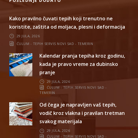
POSLEDNJE DODATO
Kako pravilno čuvati tepih koji trenutno ne
koristite, zaštita od moljaca, plesni i deformacija
29 JULA, 2026
ĆULUM - TEPIH SERVIS NOVI SAD - TEMERIN
Kalendar pranja tepiha kroz godinu,
kada je pravo vreme za dubinsko
pranje
29 JULA, 2026
ĆULUM - TEPIH SERVIS NOVI SAD -
TEMERIN
Od čega je napravljen vaš tepih,
vodič kroz vlakna i pravilan tretman
svakog materijala
29 JULA, 2026
ĆULUM - TEPIH SERVIS NOVI SAD -