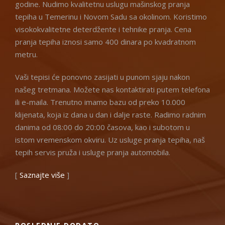
godine. Nudimo kvalitetnu uslugu mašinskog pranja
tepiha u Temerinu i Novom Sadu sa okolinom. Koristimo
visokokvalitetne deterdžente i tehnike pranja. Cena
pranja tepiha iznosi samo 400 dinara po kvadratnom
metru.
Vaši tepisi će ponovno zasijati u punom sjaju nakon
našeg tretmana. Možete nas kontaktirati putem telefona
ili e-maila. Trenutno imamo bazu od preko 10.000
klijenata, koja iz dana u dan i dalje raste. Radimo radnim
danima od 08:00 do 20:00 časova, kao i subotom u
istom vremenskom okviru. Uz usluge pranja tepiha, naš
tepih servis pruža i usluge pranja automobila.
[
Saznajte više
]