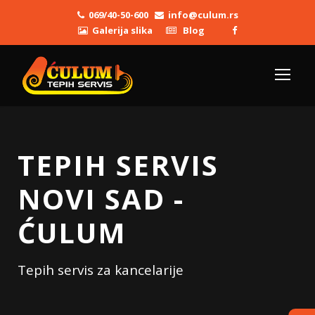
069/40-50-600
info@culum.rs
Galerija slika
Blog
TEPIH SERVIS
NOVI SAD -
ĆULUM
Tepih servis za kancelarije