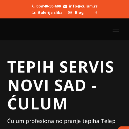
069/40-50-600
info@culum.rs
Galerija slika
Blog
TEPIH SERVIS
NOVI SAD -
ĆULUM
Ćulum profesionalno pranje tepiha Telep