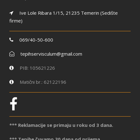
Ive Lole Ribara 1/15, 21235 Temerin (Sedište
firme)
069/40-50-600
tepihservisculum@gmail.com
PIB: 105621226
Matični br.: 62122196
*** Reklamacije se primaju u roku od 3 dana.
*** Tepihe čuvamo 30 dana od prijema.