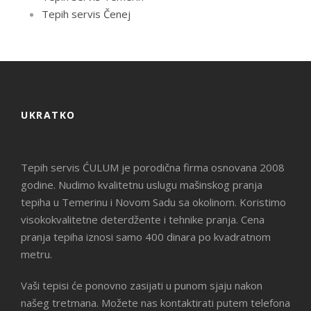
Tepih servis Čenej
UKRATKO
Tepih servis ĆULUM je porodična firma osnovana 2008
godine. Nudimo kvalitetnu uslugu mašinskog pranja
tepiha u Temerinu i Novom Sadu sa okolinom. Koristimo
visokokvalitetne deterdžente i tehnike pranja. Cena
pranja tepiha iznosi samo 400 dinara po kvadratnom
metru.
Vaši tepisi će ponovno zasijati u punom sjaju nakon
našeg tretmana. Možete nas kontaktirati putem telefona