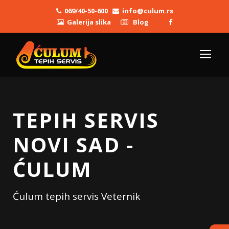
069/40-50-600
info@culum.rs
Galerija slika
Blog
TEPIH SERVIS
NOVI SAD -
ĆULUM
Ćulum tepih servis Veternik