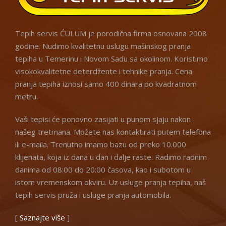
Tepih servis ĆULUM je porodična firma osnovana 2008
godine. Nudimo kvalitetnu uslugu mašinskog pranja
tepiha u Temerinu i Novom Sadu sa okolinom. Koristimo
visokokvalitetne deterdžente i tehnike pranja. Cena
pranja tepiha iznosi samo 400 dinara po kvadratnom
metru.
Vaši tepisi će ponovno zasijati u punom sjaju nakon
našeg tretmana. Možete nas kontaktirati putem telefona
ili e-maila. Trenutno imamo bazu od preko 10.000
klijenata, koja iz dana u dan i dalje raste. Radimo radnim
danima od 08:00 do 20:00 časova, kao i subotom u
istom vremenskom okviru. Uz usluge pranja tepiha, naš
tepih servis pruža i usluge pranja automobila.
[
Saznajte više
]