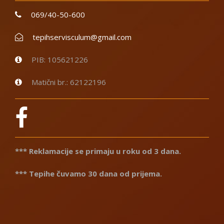
069/40-50-600
tepihservisculum@gmail.com
PIB: 105621226
Matični br.: 62122196
*** Reklamacije se primaju u roku od 3 dana.
*** Tepihe čuvamo 30 dana od prijema.