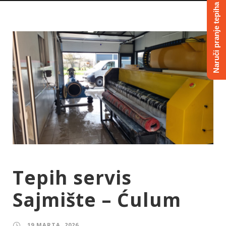
Naruči pranje tepiha
Tepih servis
Sajmište – Ćulum
19 MARTA, 2026