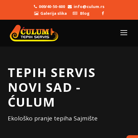
069/40-50-600
info@culum.rs
Galerija slika
Blog
TEPIH SERVIS
NOVI SAD -
ĆULUM
Ekološko pranje tepiha Sajmište