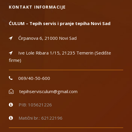
KONTAKT INFORMACIJE
ĆULUM – Tepih servis i pranje tepiha Novi Sad
Ćirpanova 6, 21000 Novi Sad
Ive Lole Ribara 1/15, 21235 Temerin (Sedište
firme)
069/40-50-600
tepihservisculum@gmail.com
PIB: 105621226
Matični br.: 62122196