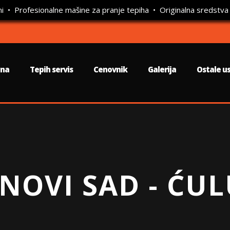
ni • Profesionalne mašine za pranje tepiha • Originalna sredstva
tna
Tepih servis
Cenovnik
Galerija
Ostale u
 NOVI SAD - ĆU