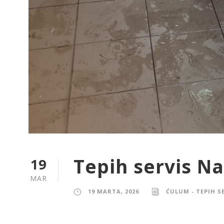
Tepih servis N
19
MAR
19 MARTA, 2026
ĆULUM - TEPIH S