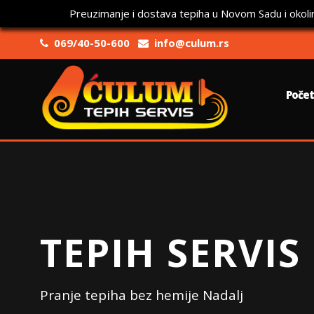
Preuzimanje i dostava tepiha u Novom Sadu i okoli
069/40-50-600
info@culum.rs
Poče
TEPIH SERVIS
Pranje tepiha bez hemije Nadalj