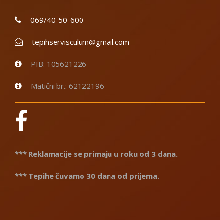
069/40-50-600
tepihservisculum@gmail.com
PIB: 105621226
Matični br.: 62122196
*** Reklamacije se primaju u roku od 3 dana.
*** Tepihe čuvamo 30 dana od prijema.