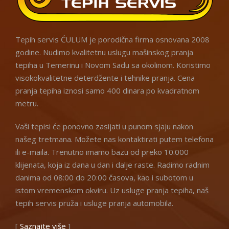
Tepih servis ĆULUM je porodična firma osnovana 2008
godine. Nudimo kvalitetnu uslugu mašinskog pranja
tepiha u Temerinu i Novom Sadu sa okolinom. Koristimo
visokokvalitetne deterdžente i tehnike pranja. Cena
pranja tepiha iznosi samo 400 dinara po kvadratnom
metru.
Vaši tepisi će ponovno zasijati u punom sjaju nakon
našeg tretmana. Možete nas kontaktirati putem telefona
ili e-maila. Trenutno imamo bazu od preko 10.000
klijenata, koja iz dana u dan i dalje raste. Radimo radnim
danima od 08:00 do 20:00 časova, kao i subotom u
istom vremenskom okviru. Uz usluge pranja tepiha, naš
tepih servis pruža i usluge pranja automobila.
[
Saznajte više
]