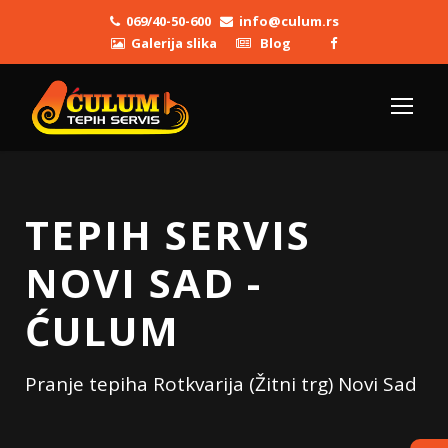
069/40-50-600
info@culum.rs
Galerija slika
Blog
TEPIH SERVIS
NOVI SAD -
ĆULUM
Pranje tepiha Rotkvarija (Žitni trg) Novi Sad