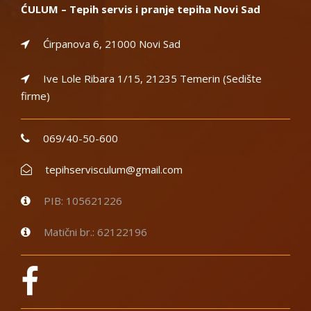
ĆULUM – Tepih servis i pranje tepiha Novi Sad
Ćirpanova 6, 21000 Novi Sad
Ive Lole Ribara 1/15, 21235 Temerin (Sedište
firme)
069/40-50-600
tepihservisculum@gmail.com
PIB: 105621226
Matični br.: 62122196