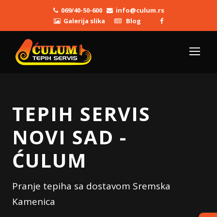
069/40-50-600
info@culum.rs
Galerija slika
Blog
TEPIH SERVIS
NOVI SAD -
ĆULUM
Pranje tepiha sa dostavom Sremska
Kamenica