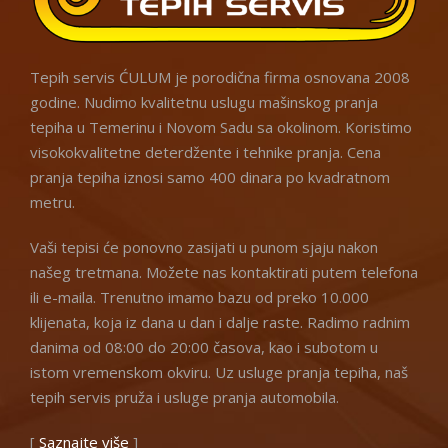
Tepih servis ĆULUM je porodična firma osnovana 2008
godine. Nudimo kvalitetnu uslugu mašinskog pranja
tepiha u Temerinu i Novom Sadu sa okolinom. Koristimo
visokokvalitetne deterdžente i tehnike pranja. Cena
pranja tepiha iznosi samo 400 dinara po kvadratnom
metru.
Vaši tepisi će ponovno zasijati u punom sjaju nakon
našeg tretmana. Možete nas kontaktirati putem telefona
ili e-maila. Trenutno imamo bazu od preko 10.000
klijenata, koja iz dana u dan i dalje raste. Radimo radnim
danima od 08:00 do 20:00 časova, kao i subotom u
istom vremenskom okviru. Uz usluge pranja tepiha, naš
tepih servis pruža i usluge pranja automobila.
[
Saznajte više
]