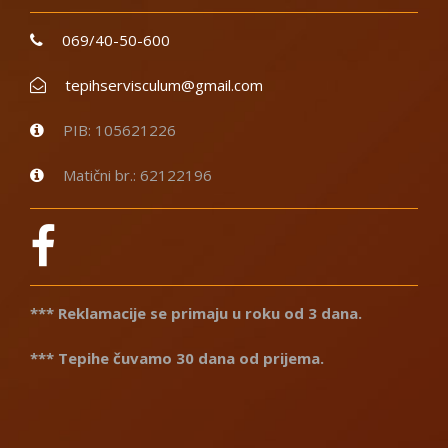
069/40-50-600
tepihservisculum@gmail.com
PIB: 105621226
Matični br.: 62122196
*** Reklamacije se primaju u roku od 3 dana.
*** Tepihe čuvamo 30 dana od prijema.