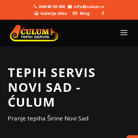
069/40-50-600
info@culum.rs
Galerija slika
Blog
TEPIH SERVIS
NOVI SAD -
ĆULUM
Pranje tepiha Širine Novi Sad