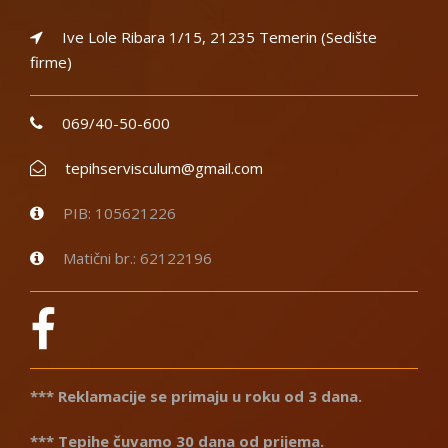
Ive Lole Ribara 1/15, 21235 Temerin (Sedište
firme)
069/40-50-600
tepihservisculum@gmail.com
PIB: 105621226
Matični br.: 62122196
*** Reklamacije se primaju u roku od 3 dana.
*** Tepihe čuvamo 30 dana od prijema.