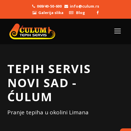
069/40-50-600
info@culum.rs
Galerija slika
Blog
TEPIH SERVIS
NOVI SAD -
ĆULUM
Pranje tepiha u okolini Limana