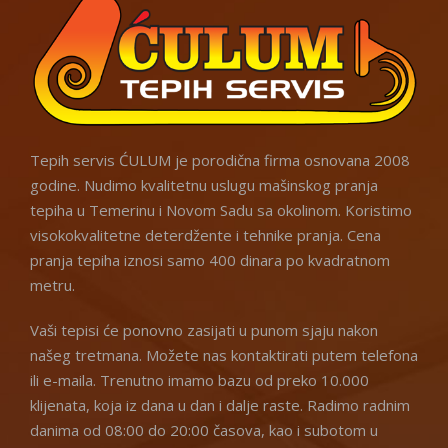
Tepih servis ĆULUM je porodična firma osnovana 2008
godine. Nudimo kvalitetnu uslugu mašinskog pranja
tepiha u Temerinu i Novom Sadu sa okolinom. Koristimo
visokokvalitetne deterdžente i tehnike pranja. Cena
pranja tepiha iznosi samo 400 dinara po kvadratnom
metru.
Vaši tepisi će ponovno zasijati u punom sjaju nakon
našeg tretmana. Možete nas kontaktirati putem telefona
ili e-maila. Trenutno imamo bazu od preko 10.000
klijenata, koja iz dana u dan i dalje raste. Radimo radnim
danima od 08:00 do 20:00 časova, kao i subotom u