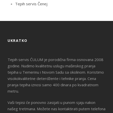
Tepih servis Čenej
UKRATKO
Tepih servis ĆULUM je porodična firma osnovana 2008
godine. Nudimo kvalitetnu uslugu mašinskog pranja
tepiha u Temerinu i Novom Sadu sa okolinom. Koristimo
visokokvalitetne deterdžente i tehnike pranja. Cena
pranja tepiha iznosi samo 400 dinara po kvadratnom
metru.
Vaši tepisi će ponovno zasijati u punom sjaju nakon
našeg tretmana. Možete nas kontaktirati putem telefona