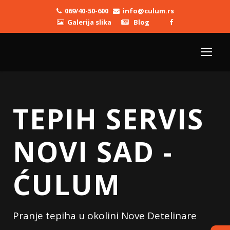
069/40-50-600
info@culum.rs
Galerija slika
Blog
TEPIH SERVIS
NOVI SAD -
ĆULUM
Pranje tepiha u okolini Nove Detelinare