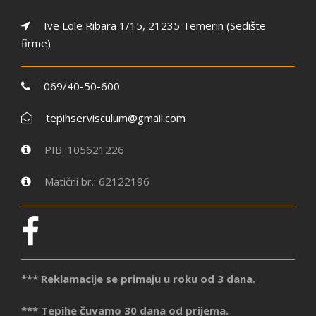
Ive Lole Ribara 1/15, 21235 Temerin (Sedište
firme)
069/40-50-600
tepihservisculum@gmail.com
PIB: 105621226
Matični br.: 62122196
*** Reklamacije se primaju u roku od 3 dana.
*** Tepihe čuvamo 30 dana od prijema.