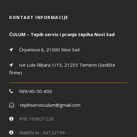
KONTAKT INFORMACIJE
ĆULUM – Tepih servis i pranje tepiha Novi Sad
Ćirpanova 6, 21000 Novi Sad
Ive Lole Ribara 1/15, 21235 Temerin (Sedište
firme)
069/40-50-600
tepihservisculum@gmail.com
PIB: 105621226
Matični br.: 62122196