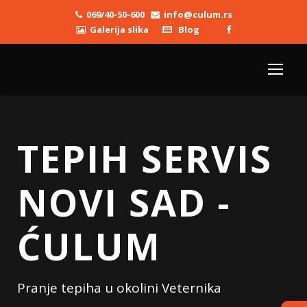
069/40-50-600
info@culum.rs
Galerija slika
Blog
TEPIH SERVIS
NOVI SAD -
ĆULUM
Pranje tepiha u okolini Veternika