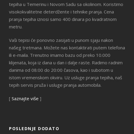
tepiha u Temerinu i Novom Sadu sa okolinom. Koristimo
visokokvalitetne deterdžente i tehnike pranja. Cena
pranja tepiha iznosi samo 400 dinara po kvadratnom
metru.
Vaši tepisi će ponovno zasijati u punom sjaju nakon
našeg tretmana. Možete nas kontaktirati putem telefona
ili e-maila. Trenutno imamo bazu od preko 10.000
klijenata, koja iz dana u dan i dalje raste. Radimo radnim
danima od 08:00 do 20:00 časova, kao i subotom u
istom vremenskom okviru. Uz usluge pranja tepiha, naš
tepih servis pruža i usluge pranja automobila.
[
Saznajte više
]
POSLEDNJE DODATO