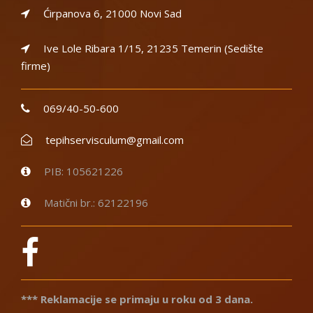
Ćirpanova 6, 21000 Novi Sad
Ive Lole Ribara 1/15, 21235 Temerin (Sedište
firme)
069/40-50-600
tepihservisculum@gmail.com
PIB: 105621226
Matični br.: 62122196
*** Reklamacije se primaju u roku od 3 dana.