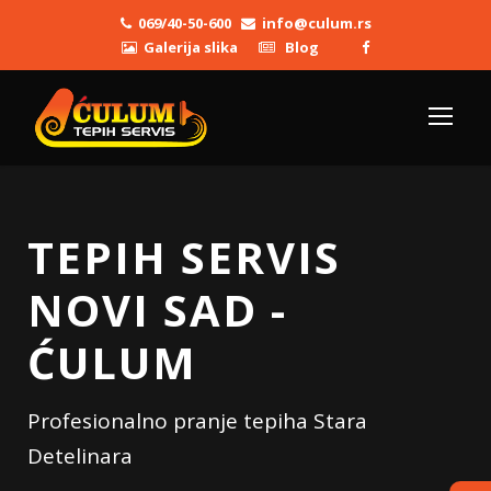
069/40-50-600
info@culum.rs
Galerija slika
Blog
TEPIH SERVIS
NOVI SAD -
ĆULUM
Profesionalno pranje tepiha Stara
Detelinara